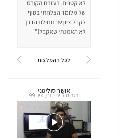
,
בעזרת הקורס
תוך חודש וחצי, לאחר ש-4
אבל 
 הצלחתי בסוף
שנים לא נגעתי
כך בר
ן שבתחילת הדרך
במתמטיקה, לפתור
לגרו
י שאקבל!"
בגרויות ברמת 5 יחידות!"
כמו מ
לכל ההמלצות
אילן וישנבצקי
בגרות 4 יחידות, ציון 100