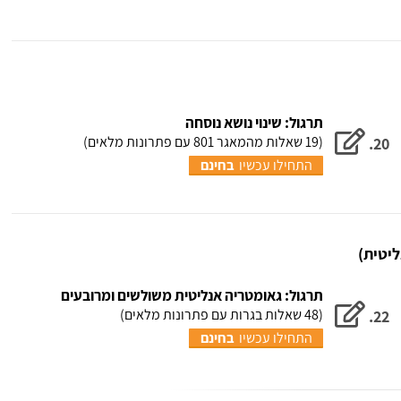
תרגול: שינוי נושא נוסחה
Ofir Ben Moshe
(19 שאלות מהמאגר 801 עם פתרונות מלאים)
20.
בגרות שאלון 807
התחילו עכשיו
בחינם
ציון 93
"
לאחר 3 חודשי למידה
"
יטית)
קיבלתי 93 ב807!
יחידות!
תרגול: גאומטריה אנליטית משולשים ומרובעים
(48 שאלות בגרות עם פתרונות מלאים)
22.
במהלך התיכון סיימתי 5 יח'
במסגרת ל
התחילו עכשיו
בחינם
מתמטיקה אך עם ציון של
המתמטיקה
50 בשאלון 807.
הכל תודות
ת