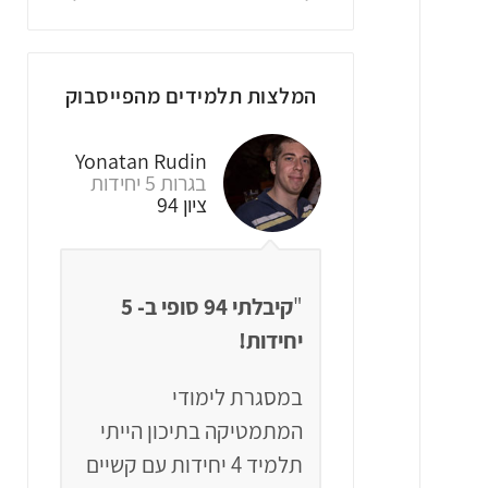
המלצות תלמידים מהפייסבוק
Rotem Naon
Yonatan Rudin
בגרות 5 יחידות
בגרות 5 יחידות
ציון 94
ציון 94
קיבלתי 94 סופי ב- 5
"
קיבלתי 94 ב- 5 יח'!
"
שאלון
האתר בנוי בצורה מעולה,
ימודי
החומר מסודר ומובן וכמובן
 בתיכון הייתי
מקיף את כל הנושאים
למיד 4 יחידות עם קשיים
שצריך לבגרות.
הצלחתי
נראה 