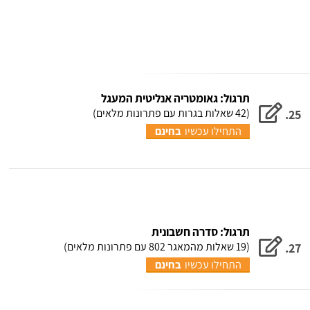
לאתר מלומד שמאפשר
לא קטנים
למידה מקצועית כמו עם
של מלומד
מורה פרטי ובמחיר סמלי
לקבל ציו
לכל כיס!"
לא האמנת
תרגול: גאומטריה אנליטית המעגל
(42 שאלות בגרות עם פתרונות מלאים)
25.
התחילו עכשיו
בחינם
תרגול: סדרה חשבונית
(19 שאלות מהמאגר 802 עם פתרונות מלאים)
27.
התחילו עכשיו
בחינם