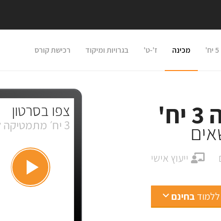
'
מכינה
ז'-ט'
בגרויות ומיקוד
רכישת קורס
'
צפו בסרטון
3 יח׳ מתמטיקה לפי נושאים
אים
ייעוץ אישי
 ללמוד
בחינם