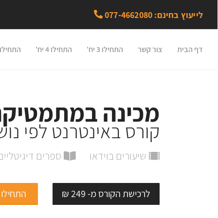
לייעוץ בחינם: 077-4662080
דף הבית
צור קשר
התחילו 3 יח'
התחילו 4 יח'
התחילו 5 יח
מכינה במתמטיקה 3 יח
קורס באינטרנט לפי נוש
שיעורים בוידאו
ספרים דיגיטליים
לרכישת הקורס מ- 249 ₪
התחילו