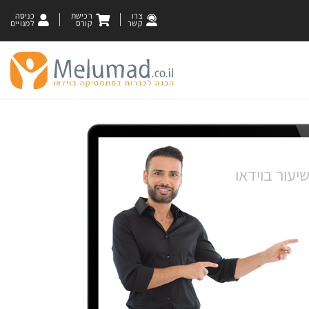
צרו
רכישת
כניסה
קשר
קורס
למנויים
יעור בוידאו