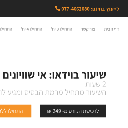
לייעוץ בחינם: 077-4662080
דף הבית
צור קשר
התחילו 3 יח'
התחילו 4 יח'
התחילו 5 יח
שיעור בוידאו: אי שוויונים
2 שעות
השיעור מתחיל מרמת הבסיס ומגיע ל
לרכישת הקורס מ- 249 ₪
התחילו לל