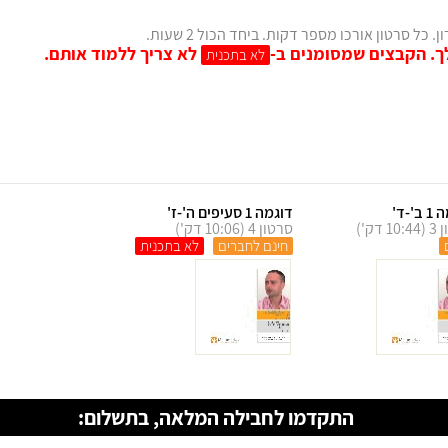
סרטון אורכו מספר דקות. ביחד הכול 2 שעות.
הקבצים שמסומנים ב-
לא צריך ללמוד אותם.
לא בתכנית
'-ד'
דוגמה 1 סעיפים ה'-ז'
 דק')
סרטון 4 (10:06 דק')
חינם לחברים
התקדמו לחבילה המלאה, בתשלום: