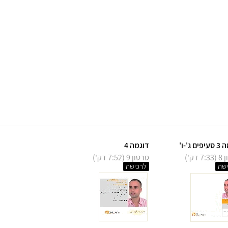
ם ג'-ו'
דוגמה 4
 דק')
סרטון 9 (7:52 דק')
שה
לרכישה