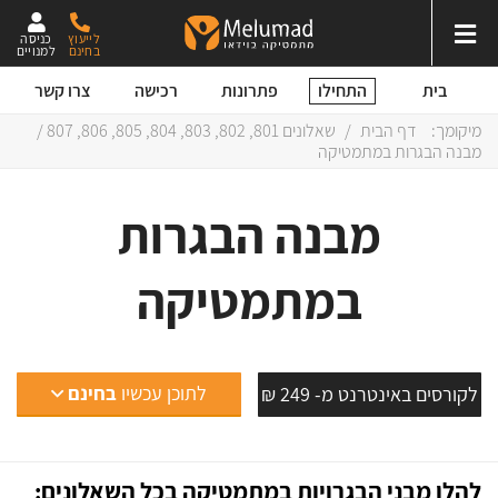
לייעוץ
כניסה
בחינם
למנויים
התחילו
בית
פתרונות
רכישה
צרו קשר
מיקומך:
דף הבית
/
שאלונים
801
,
802
,
803
,
804
,
805
,
806
,
807
/
מבנה הבגרות במתמטיקה
מבנה הבגרות
במתמטיקה
לתוכן עכשיו
בחינם
לקורסים באינטרנט מ- 249 ₪
להלן מבני הבגרויות במתמטיקה בכל השאלונים: