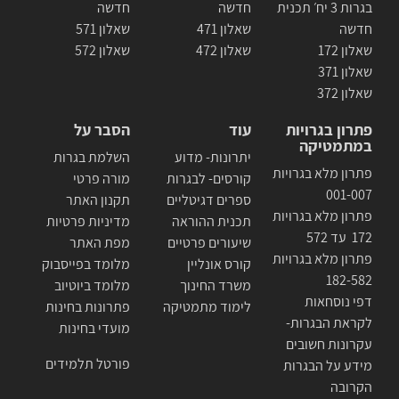
בגרות 3 יח׳ תכנית
חדשה
חדשה
חדשה
שאלון 471
שאלון 571
שאלון 172
שאלון 472
שאלון 572
שאלון 371
שאלון 372
פתרון בגרויות
עוד
הסבר על
במתמטיקה
יתרונות- מדוע
השלמת בגרות
פתרון מלא בגרויות
קורסים- לבגרות
מורה פרטי
001-007
ספרים דגיטליים
תקנון האתר
פתרון מלא בגרויות
תכנית ההוראה
מדיניות פרטיות
172 עד 572
שיעורים פרטיים
מפת האתר
פתרון מלא בגרויות
קורס אונליין
מלומד בפייסבוק
182-582
משרד החינוך
מלומד ביוטיוב
דפי נוסחאות
לימוד מתמטיקה
פתרונות בחינות
לקראת הבגרות-
מועדי בחינות
עקרונות חשובים
פורטל תלמידים
מידע על הבגרות
הקרובה