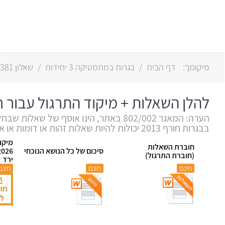
מיקומך:
דף הבית
/
בגרות במתמטיקה 3 יחידות
/
שאלון 381 (802)
להלן השאלות + מיקוד התרגול עבור חורף
הערה: המאגר 802/002 באתר, הינו אוסף של שאלות שבחלקו לקוח מהמאגר שפירסם משרד החינוך.
בבגרות חורף 2013 יכולות להיות שאלות זהות או דומות או אחרות
מיקו
חוברת השאלות
סיכום של כל הנושא הנוכחי
(חוברת התרגול)
ירד
חינם
חינם
חינם