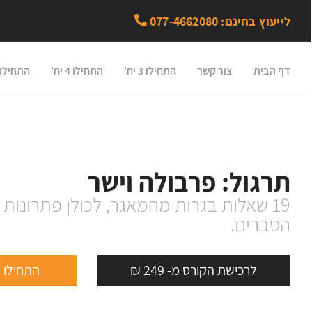
לייעוץ בחינם: 077-4662080
דף הבית
צור קשר
התחילו 3 יח'
התחילו 4 יח'
התחילו 5 יח
תרגול: פרבולה וישר
19 שאלות בגרות מהמאגר, לכולן פתרונות
הסברים.
לרכישת הקורס מ- 249 ₪
התחילו 