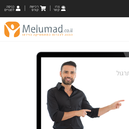
צרו
רכישת
כניסה
קשר
קורס
למנויים
רגול