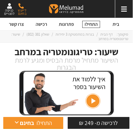
לייעוץ
כניסה
בחינם
למנויים
התחילו
בית
פתרונות
רכישה
צרו קשר
מיקומך:
דף הבית
/
בגרות במתמטיקה 3 יחידות
/
שאלון 381 (802)
/
שיעור:
טריגונומטריה במרחב
שיעור: טריגונומטריה במרחב
השיעור מתחיל מרמת הבסיס ומגיע לרמת
הבגרות
איך ללמוד את
השיעור בספר
לרכישה מ- 249 ₪
התחילו
בחינם