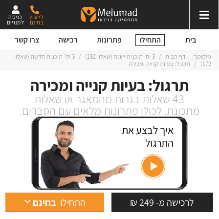
לייעוץ
כניסה
בחינם
למנויים
התחילו
בית
פתרונות
רכישה
צרו קשר
מיקומך:
דף הבית
/
3 יח' תוכנית ישנה
(
שאלון 182
)
/
3 יח' תוכנית חדשה
(
שאלון
172
)
/
תרגול: בעיות קנייה ומכירה
תרגול: בעיות קנייה ומכירה
43 שאלות בגרות מהמאגר או שאלות
מתכונת, לכולן פתרונות מלאים עם הסברים.
איך לבצע את
התרגול
לרכישה מ- 249 ₪
התחילו
בחינם