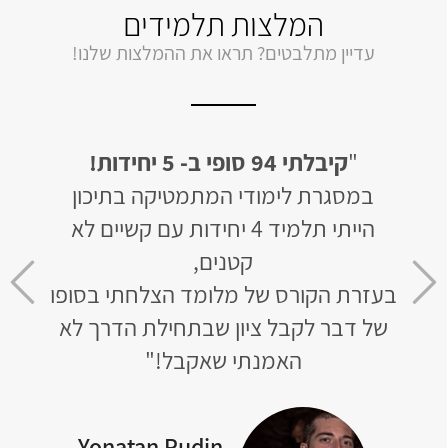
המלצות תלמידים
עדיין מתלבטים? תראו את ההמלצות שלנו!
יחידות
"
קיבלתי 94 סופי ב- 5 יחידות!
"
לב
ן של 50 בשאלון
במסגרת לימודי המתמטיקה בתיכון
האתר 
הייתי תלמיד 4 יחידות עם קשיים לא
ומו
חר 3 חודשי למידה קיבלתי 93
קטנים,
בעזרת הקורס של מלומד הצלחתי בסופו
שר
של דבר לקבל ציון שבתחילת הדרך לא
לא נ
טי
האמנתי שאקבל!"
Yonatan Rudin