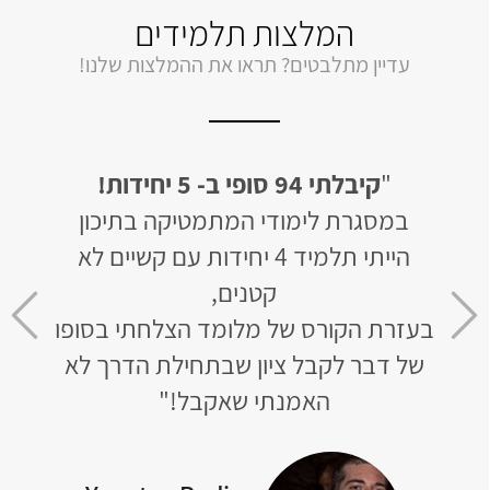
המלצות תלמידים
עדיין מתלבטים? תראו את ההמלצות שלנו!
"
לבסוף קיבלתי 94 ב- 5 יחידות!
"
קיבלתי 95 ב
ון
האתר בנוי בצורה מעולה, החומר מסודר
ם לא
ומובן וכמובן מקיף את כל הנושאים
והדב
שצריך לבגרות.
אבל
סופו
הצלחתי תוך חודש וחצי, לאחר ש-4 שנים
שא
 לא
לא נגעתי במתמטיקה, לפתור בגרויות
ברמת 5 יחידות!"