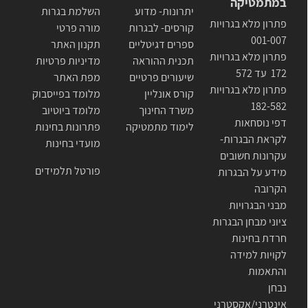
במתמטיקה
יתרונות- מדוע
השלמת בגרות
פתרון מלא בגרויות
קורסים- לבגרות
מורה פרטי
001-007
ספרים דגיטליים
תקנון האתר
פתרון מלא בגרויות
תכנית ההוראה
מדיניות פרטיות
172 עד 572
שיעורים פרטיים
מפת האתר
פתרון מלא בגרויות
קורס אונליין
מלומד בפייסבוק
182-582
משרד החינוך
מלומד ביוטיוב
דפי נוסחאות
לימוד מתמטיקה
פתרונות בחינות
לקראת הבגרות-
מועדי בחינות
עקרונות חשובים
פורטל תלמידים
מידע על הבגרות
הקרובה
מבני הבגרויות
ציוני מבחן הבגרות
חרדת בחינות
לקויות למידה
והתאמות
נבחן
אינטרני/אקסטרני