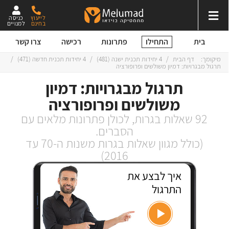
לייעוץ
כניסה
בחינם
למנויים
התחילו
בית
פתרונות
רכישה
צרו קשר
מיקומך:
דף הבית
/
4 יחידות תכנית ישנה (
481
)
/
4 יחידות תכנית חדשה (
471
)
/
תרגול מבגרויות: דמיון משולשים ופרופורציה
תרגול מבגרויות: דמיון
משולשים ופרופורציה
92 שאלות בגרות, לכולן פתרונות מלאים עם
הסברים.
(כולל מגוון שאלות בגרות משנות ה-70 עד
2016)
איך לבצע את
התרגול