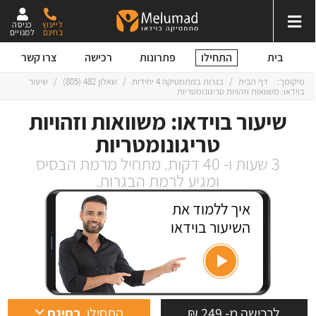
לייעוץ
כניסה
בחינם
למנויים
התחילו
בית
פתרונות
רכישה
צרו קשר
מיקומך:
דף הבית
/
בגרות במתמטיקה 4 יחידות
/
שאלון 482 (805)
/
שיעור
בוידאו: משוואות וזהויות טריגונומטריות
שיעור בוידאו: משוואות וזהויות
טריגונומטריות
3 שעות ו- 40 דקות. מתחיל מרמת הבסיס
ומגיע לרמת הבגרות.
איך ללמוד את
השיעור בוידאו
לרכישה מ- 249 ₪
התחילו
בחינם