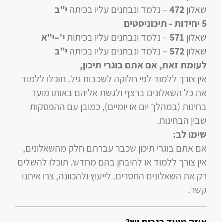
שאלון
472
–
נלמד ונבחנים עליו
בכיתה
י"ב
5 יחידות
- תיכוניסטים
שאלון
571
–
נלמד ונבחנים עליו
בכיתות
י'–י"א
שאלון
572
–
נלמד ונבחנים עליו
בכיתה
י"ב
לעומת זאת, אם אתם בוגרי תיכון
,
אין צורך ללמוד לפי חלוקה לשכבות גיל. תוכלו ללמוד
את כל השאלונים ברצף ולגשת אליהם באותו מועד
בחינות (במהלך יום או יומיים), כמובן עם ההפסקות
שבין הבחינות.
שימו לב:
אם אתם בוגרי תיכון שכבר עברתם חלק מהשאלונים,
אין צורך ללמוד או להיבחן בהם מחדש. תוכלו להשלים
רק את השאלונים החסרים. לייעוץ ולהכוונה, צרו איתנו
קשר.