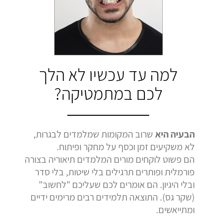
בהמלצה
בהמלצה
בהמלצה
Bar Shetrit
Hedva Mettoudi
Nimrod Rimmer
בגרות 4 יחידות
בגרות 3 יחידות
בגרות 3 יחידות
ציון 92
ציון 100
ציון 100
לחץ לצפייה
לחץ לצפייה
לחץ לצפייה
למה עד עכשיו לא הלך
בהמלצה
בהמלצה
בהמלצה
לכם במתמטיקה?
הבעיה היא
שרוב המקומות שמלמדים לבגרות,
לא משקיעים זמן וכסף על מחקר ופיתוח.
הם פשוט לוקחים מורים המלמדים תיאוריה בצורה
פורמלית ופותרים תרגילים בלי שיטות, בלי סדר
ובלי היגיון. הם אומרים לכם שעליכם "לחשוב"
(שקר גס). התוצאה תלמידים רבים מרימים ידיים
ומתייאשים.