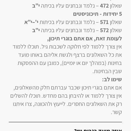
שאלון
472
–
נלמד ונבחנים עליו
בכיתה
י"ב
5 יחידות
- תיכוניסטים
שאלון
571
–
נלמד ונבחנים עליו
בכיתות
י'–י"א
שאלון
572
–
נלמד ונבחנים עליו
בכיתה
י"ב
לעומת זאת, אם אתם בוגרי תיכון
,
אין צורך ללמוד לפי חלוקה לשכבות גיל. תוכלו ללמוד
את כל השאלונים ברצף ולגשת אליהם באותו מועד
בחינות (במהלך יום או יומיים), כמובן עם ההפסקות
שבין הבחינות.
שימו לב:
אם אתם בוגרי תיכון שכבר עברתם חלק מהשאלונים,
אין צורך ללמוד או להיבחן בהם מחדש. תוכלו להשלים
רק את השאלונים החסרים. לייעוץ ולהכוונה, צרו איתנו
קשר.