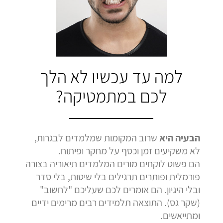
בהמלצה
בהמלצה
בהמלצה
Bar Shetrit
Hedva Mettoudi
Nimrod Rimmer
בגרות 4 יחידות
בגרות 3 יחידות
בגרות 3 יחידות
ציון 92
ציון 100
ציון 100
לחץ לצפייה
לחץ לצפייה
לחץ לצפייה
למה עד עכשיו לא הלך
בהמלצה
בהמלצה
בהמלצה
לכם במתמטיקה?
הבעיה היא
שרוב המקומות שמלמדים לבגרות,
לא משקיעים זמן וכסף על מחקר ופיתוח.
הם פשוט לוקחים מורים המלמדים תיאוריה בצורה
פורמלית ופותרים תרגילים בלי שיטות, בלי סדר
ובלי היגיון. הם אומרים לכם שעליכם "לחשוב"
(שקר גס). התוצאה תלמידים רבים מרימים ידיים
ומתייאשים.