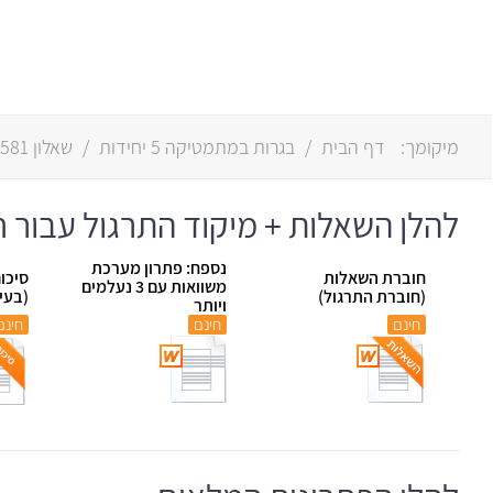
מיקומך:
דף הבית
/
בגרות במתמטיקה 5 יחידות
/
שאלון 581 (806)
להלן השאלות + מיקוד התרגול עבור חורף
נספח: פתרון מערכת
חוברת השאלות
סיכו
משוואות עם 3 נעלמים
(חוברת התרגול)
(בעי
ויותר
חינם
חינם
חינם