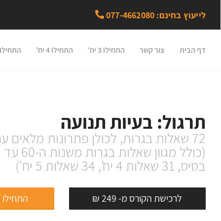
לייעוץ בחינם: 077-4662080
דף הבית
צור קשר
התחילו 3 יח'
התחילו 4 יח'
התחילו 5 יח
תרגול: בעיות תנועה
72 שאלות בגרות, לכולן פתרונות מלאים עם הסברים.
בסיס, 31 שאלות 4 יח', 34 שאלות 5 יח')
לרכישת הקורס מ- 249 ₪
התחילו 