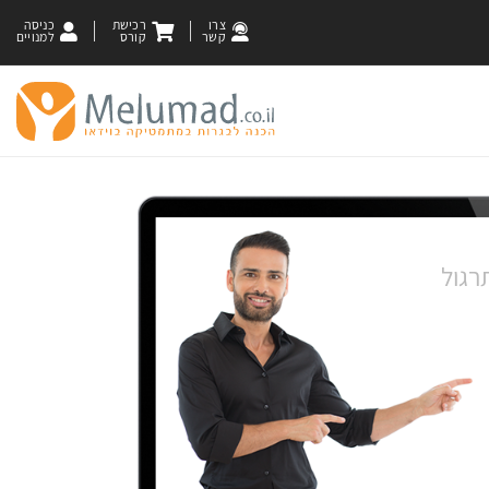
צרו
רכישת
כניסה
קשר
קורס
למנויים
רגול