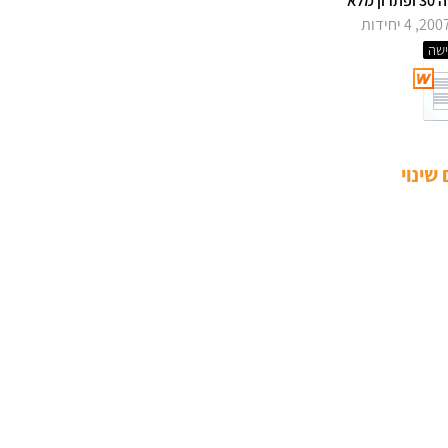
ון מלא
שה
שינוי