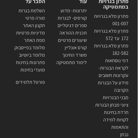
פתרון בגרויות
עוד
הסבר על
במתמטיקה
יתרונות- מדוע
השלמת בגרות
פתרון מלא בגרויות
קורסים- לבגרות
מורה פרטי
001-007
ספרים דגיטליים
תקנון האתר
פתרון מלא בגרויות
תכנית ההוראה
מדיניות פרטיות
172 עד 572
שיעורים פרטיים
מפת האתר
פתרון מלא בגרויות
קורס אונליין
מלומד בפייסבוק
182-582
משרד החינוך
מלומד ביוטיוב
דפי נוסחאות
לימוד מתמטיקה
פתרונות בחינות
לקראת הבגרות-
מועדי בחינות
עקרונות חשובים
פורטל תלמידים
מידע על הבגרות
הקרובה
מבני הבגרויות
ציוני מבחן הבגרות
חרדת בחינות
לקויות למידה
והתאמות
נבחן