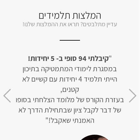
המלצות תלמידים
עדיין מתלבטים? תראו את ההמלצות שלנו!
יחידות
"
קיבלתי 94 סופי ב- 5 יחידות!
"
לב
ן של 50 בשאלון
במסגרת לימודי המתמטיקה בתיכון
האתר 
הייתי תלמיד 4 יחידות עם קשיים לא
ומו
חר 3 חודשי למידה קיבלתי 93
קטנים,
בעזרת הקורס של מלומד הצלחתי בסופו
שר
של דבר לקבל ציון שבתחילת הדרך לא
לא נ
טי
האמנתי שאקבל!"