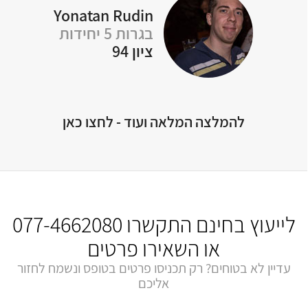
Yonatan Rudin
בגרות 5 יחידות
Of
ציון 94
להמלצה המלאה ועוד - לחצו כאן
לייעוץ בחינם התקשרו
077-4662080
או השאירו פרטים
עדיין לא בטוחים? רק תכניסו פרטים בטופס ונשמח לחזור
אליכם