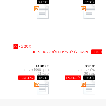
לרכישה
לרכישה
7. בעיות קיצון מילוליות
סעיף 7 ירד מתכנית הלימודים .
הקבצים שמסומנים ב-
לא
- אפשר לדלג עליהם ולא ללמוד אותם.
בתכנית
תזכורת
דוגמה 13
שלבי עבודה
חורף 1998 מעובד
קובץ 20
קובץ 21
לרכישה
לרכישה