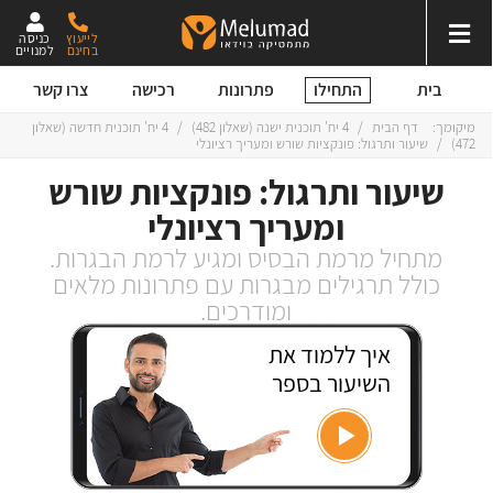
לייעוץ
כניסה
בחינם
למנויים
התחילו
בית
פתרונות
רכישה
צרו קשר
מיקומך:
דף הבית
/
4 יח' תוכנית ישנה
(
שאלון 482
)
/
4 יח' תוכנית חדשה
(
שאלון
472
)
/
שיעור ותרגול: פונקציות שורש ומעריך רציונלי
שיעור ותרגול: פונקציות שורש
ומעריך רציונלי
מתחיל מרמת הבסיס ומגיע לרמת הבגרות.
כולל תרגילים מבגרות עם פתרונות מלאים
ומודרכים.
איך ללמוד את
השיעור בספר