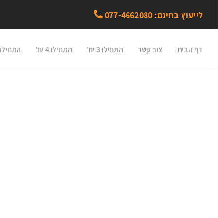
לייעוץ בחינם: 077-4662080
דף הבית
צור קשר
התחילו 3 יח'
התחילו 4 יח'
התחילו 5 יח