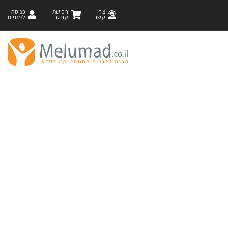
צרו
רכישת
כניסה
קשר
קורס
למנויים