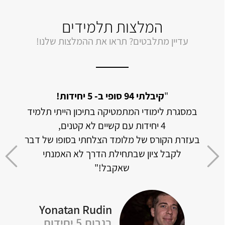
המלצות תלמידים
עדיין מתלבטים? תראו את ההמלצות שלנו!
מתמטיקה אך
"
קיבלתי 94 סופי ב- 5 יחידות!
במסגרת לימודי המתמטיקה בתיכון הייתי תלמיד
האתר 
4 יחידות עם קשיים לא קטנים,
וכמו
בעזרת הקורס של מלומד הצלחתי בסופו של דבר
דה
לקבל ציון שבתחילת הדרך לא האמנתי
 לכל
שאקבל!"
Yonatan Rudin
Of
בגרות 5 יחידות