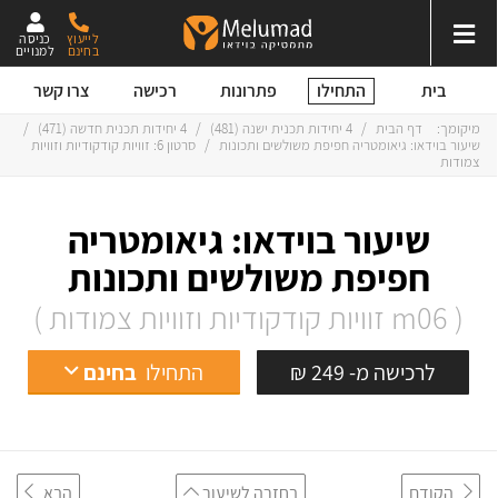
לייעוץ
כניסה
בחינם
למנויים
התחילו
בית
פתרונות
רכישה
צרו קשר
מיקומך:
דף הבית
/
4 יחידות תכנית ישנה (
481
)
/
4 יחידות תכנית חדשה (
471
)
/
שיעור בוידאו: גיאומטריה חפיפת משולשים ותכונות
/
סרטון 6: זוויות קודקודיות וזוויות
צמודות
שיעור בוידאו: גיאומטריה
חפיפת משולשים ותכונות
( m06 זוויות קודקודיות וזוויות צמודות )
לרכישה מ- 249 ₪
התחילו
בחינם
הקודם
בחזרה לשיעור
הבא