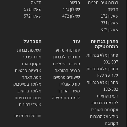
בגרות 3 יח׳ תכנית
חדשה
חדשה
חדשה
שאלון 471
שאלון 571
שאלון 172
שאלון 472
שאלון 572
שאלון 371
שאלון 372
פתרון בגרויות
עוד
הסבר על
במתמטיקה
יתרונות- מדוע
השלמת בגרות
פתרון מלא בגרויות
קורסים- לבגרות
מורה פרטי
001-007
ספרים דגיטליים
תקנון האתר
פתרון מלא בגרויות
תכנית ההוראה
מדיניות פרטיות
172 עד 572
שיעורים פרטיים
מפת האתר
פתרון מלא בגרויות
קורס אונליין
מלומד בפייסבוק
182-582
משרד החינוך
מלומד ביוטיוב
דפי נוסחאות
לימוד מתמטיקה
פתרונות בחינות
לקראת הבגרות-
מועדי בחינות
עקרונות חשובים
פורטל תלמידים
מידע על הבגרות
הקרובה