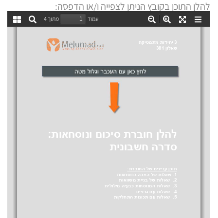
להלן התוכן בקובץ הניתן לצפייה ו/או הדפסה: