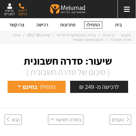
לייעוץ
כניסה
בחינם
למנויים
התחילו
בית
פתרונות
רכישה
צרו קשר
מיקומך:
דף הבית
/
בגרות במתמטיקה 3 יחידות
/
שאלון 381 (802)
/
שיעור:
סדרה חשבונית
/
סיכום השיעור ההוכחי
שיעור: סדרה חשבונית
( סיכום של סדרה חשבונית )
לרכישה מ- 249 ₪
התחילו
בחינם
הקודם
בחזרה לשיעור
הבא