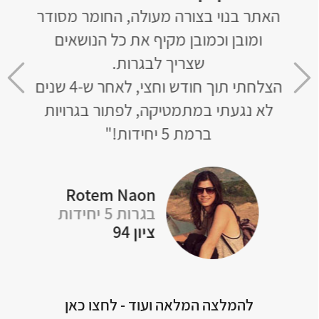
ון
האתר בנוי בצורה מעולה, החומר מסודר
ם לא
ומובן וכמובן מקיף את כל הנושאים
והדב
שצריך לבגרות.
אבל
סופו
הצלחתי תוך חודש וחצי, לאחר ש-4 שנים
שא
 לא
לא נגעתי במתמטיקה, לפתור בגרויות
ברמת 5 יחידות!"
Rotem Naon
Y
בגרות 5 יחידות
ציון 94
להמלצה המלאה ועוד - לחצו כאן