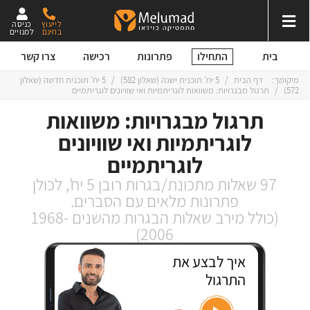
לייעוץ
כניסה
בחינם
למנויים
התחילו
בית
פתרונות
רכישה
צרו קשר
מיקומך:
דף הבית
/
5 יח' תוכנית ישנה
(
שאלון 582
)
/
5 יח' תוכנית חדשה
(
שאלון
572
)
/
תרגול מבגרויות: משוואות לוגריתמיות ואי שוויונים לוגריתמיים
תרגול מבגרויות: משוואות
לוגריתמיות ואי שוויונים
לוגריתמיים
97 שאלות מתכונת/בגרות רובן 5 יח', לכולן
פתרונות מלאים עם הסברים.
(כולל מירב שאלות הבגרות מהשנים 1968-
2006)
איך לבצע את
התרגול