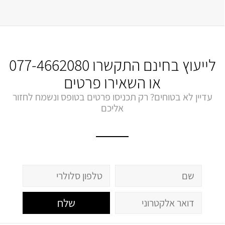
לייעוץ בחינם התקשרו
077-4662080
או השאירו פרטים
עדיין לא בטוחים? רק תכניסו פרטים בטופס ונשמח לחזור
אליכם
שלח