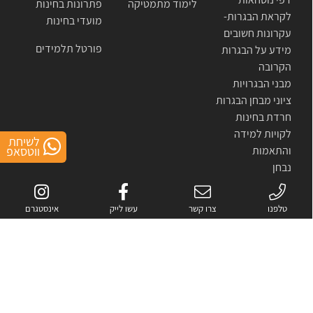
לימוד מתמטיקה
פתרונות בחינות
לקראת הבגרות-
מועדי בחינות
עקרונות חשובים
פורטל תלמידים
מידע על הבגרות
הקרובה
מבני הבגרויות
ציוני מבחן הבגרות
חרדת בחינות
לקויות למידה
לשיחת
והתאמות
ווטסאפ
נבחן
אינטרני/אקסטרני
טלפנו
צרו קשר
עשו לייק
אינסטגרם
אתר זה מוגן באמצעות reCAPTCHA.
מדיניות הפרטיות
ו-
התנאים
של Google.
כל הזכויות שמורות לחברת מלומד- פתרונות לימוד מתקדמים בע"מ © 2007-