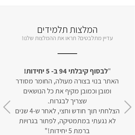
המלצות תלמידים
עדיין מתלבטים? תראו את ההמלצות שלנו!
"
לבסוף קיבלתי 94 ב- 5 יחידות!
"
קיבלתי 95 ב
ון
האתר בנוי בצורה מעולה, החומר מסודר
ם לא
ומובן וכמובן מקיף את כל הנושאים
והדב
שצריך לבגרות.
אבל
סופו
הצלחתי תוך חודש וחצי, לאחר ש-4 שנים
שא
 לא
לא נגעתי במתמטיקה, לפתור בגרויות
ברמת 5 יחידות!"