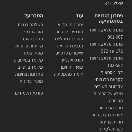
שאלון 372
פתרון בגרויות
עוד
הסבר על
במתמטיקה
יתרונות- מדוע
השלמת בגרות
פתרון מלא בגרויות
קורסים- לבגרות
מורה פרטי
001-007
ספרים דגיטליים
תקנון האתר
פתרון מלא בגרויות
תכנית ההוראה
מדיניות פרטיות
172 עד 572
שיעורים פרטיים
מפת האתר
פתרון מלא בגרויות
קורס אונליין
מלומד בפייסבוק
182-582
משרד החינוך
מלומד ביוטיוב
דפי נוסחאות
לימוד מתמטיקה
פתרונות בחינות
לקראת הבגרות-
מועדי בחינות
עקרונות חשובים
פורטל תלמידים
מידע על הבגרות
הקרובה
מבני הבגרויות
ציוני מבחן הבגרות
חרדת בחינות
לקויות למידה