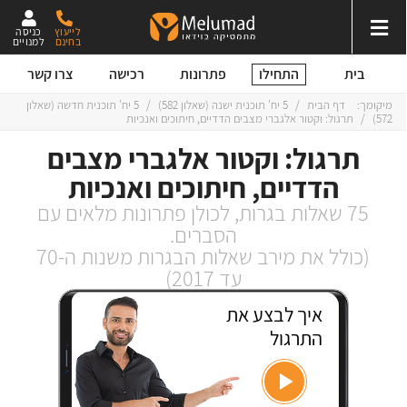
לייעוץ
כניסה
בחינם
למנויים
התחילו
בית
פתרונות
רכישה
צרו קשר
מיקומך:
דף הבית
/
5 יח' תוכנית ישנה
(
שאלון 582
)
/
5 יח' תוכנית חדשה
(
שאלון
572
)
/
תרגול: וקטור אלגברי מצבים הדדיים, חיתוכים ואנכיות
תרגול: וקטור אלגברי מצבים
הדדיים, חיתוכים ואנכיות
75 שאלות בגרות, לכולן פתרונות מלאים עם
הסברים.
(כולל את מירב שאלות הבגרות משנות ה-70
עד 2017)
איך לבצע את
התרגול