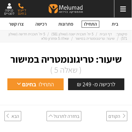
לייעוץ
כניסה
בחינם
למנויים
התחילו
בית
פתרונות
רכישה
צרו קשר
מיקומך:
דף הבית
/
5 יח' תוכנית ישנה
(
שאלון 581
)
/
5 יח' תוכנית חדשה
(
שאלון
571
)
/
שיעור: טריגונומטריה במישור
/
שאלה 5 ופתרון מלא
שיעור: טריגונומטריה במישור
( שאלה 5 )
לרכישה מ- 249 ₪
התחילו
בחינם
הקודם
בחזרה לתרגול
הבא