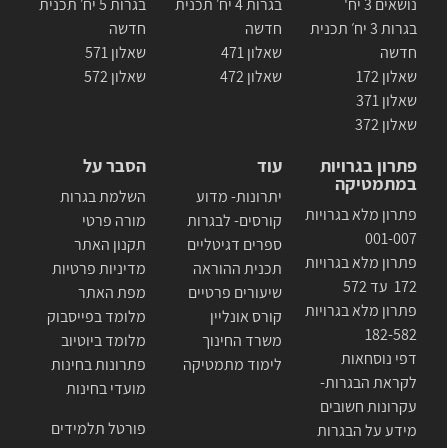
נושאים 3 יח'
בגרות 4 יח׳ תכנית
בגרות 5 יח׳ תכנית
בגרות 3 יח׳ תכנית
חדשה
חדשה
חדשה
שאלון 471
שאלון 571
שאלון 172
שאלון 472
שאלון 572
שאלון 371
שאלון 372
פתרון בגרויות
עוד
הסבר על
במתמטיקה
יתרונות- מדוע
השלמת בגרות
פתרון מלא בגרויות
קורסים- לבגרות
מורה פרטי
001-007
ספרים דגיטליים
תקנון האתר
פתרון מלא בגרויות
תכנית ההוראה
מדיניות פרטיות
172 עד 572
שיעורים פרטיים
מפת האתר
פתרון מלא בגרויות
קורס אונליין
מלומד בפייסבוק
182-582
משרד החינוך
מלומד ביוטיוב
דפי נוסחאות
לימוד מתמטיקה
פתרונות בחינות
לקראת הבגרות-
מועדי בחינות
עקרונות חשובים
פורטל תלמידים
מידע על הבגרות