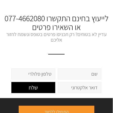
לייעוץ בחינם התקשרו
077-4662080
או השאירו פרטים
עדיין לא בטוחים? רק תכניסו פרטים בטופס ונשמח לחזור
אליכם
שלח
התחילו ללמוד