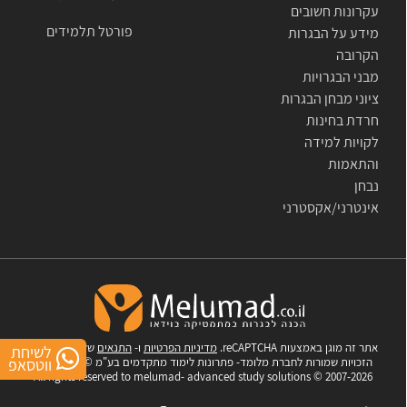
עקרונות חשובים
פורטל תלמידים
מידע על הבגרות
הקרובה
מבני הבגרויות
ציוני מבחן הבגרות
חרדת בחינות
לקויות למידה
והתאמות
נבחן
אינטרני/אקסטרני
אתר זה מוגן באמצעות reCAPTCHA.
מדיניות הפרטיות
ו-
התנאים
של Google.
כל
לשיחת
ווטסאפ
הזכויות שמורות לחברת מלומד- פתרונות לימוד מתקדמים בע"מ © 2007-2026
All rights reserved to melumad- advanced study solutions © 2007-2026