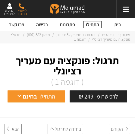
לייעוץ
כניסה
בחינם
למנויים
התחילו
בית
פתרונות
רכישה
צרו קשר
מיקומך:
דף הבית
/
בגרות במתמטיקה 5 יחידות
/
שאלון 582 (807)
/
תרגול:
פונקציה עם מעריך רציונלי
/
דוגמה 1
תרגול: פונקציה עם מעריך
רציונלי
( דוגמה 1 )
לרכישה מ- 249 ₪
התחילו
בחינם
הקודם
בחזרה לתרגול
הבא