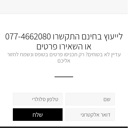
לייעוץ בחינם התקשרו
077-4662080
או השאירו פרטים
עדיין לא בטוחים? רק תכניסו פרטים בטופס ונשמח לחזור
אליכם
שלח