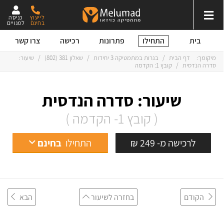
לייעוץ
כניסה
בחינם
למנויים
התחילו
בית
פתרונות
רכישה
צרו קשר
מיקומך:
דף הבית
/
בגרות במתמטיקה 3 יחידות
/
שאלון 381 (802)
/
שיעור:
סדרה הנדסית
/
קובץ 1: הקדמה
שיעור: סדרה הנדסית
( קובץ 1- הקדמה )
לרכישה מ- 249 ₪
התחילו
בחינם
הקודם
בחזרה לשיעור
הבא