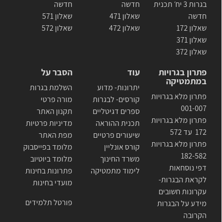
בגרות 3 יח׳ תכנית
חדשה
חדשה
חדשה
שאלון 471
שאלון 571
שאלון 172
שאלון 472
שאלון 572
שאלון 371
שאלון 372
פתרון בגרויות
עוד
הסבר על
במתמטיקה
יתרונות- מדוע
השלמת בגרות
פתרון מלא בגרויות
קורסים- לבגרות
מורה פרטי
001-007
ספרים דגיטליים
תקנון האתר
פתרון מלא בגרויות
תכנית ההוראה
מדיניות פרטיות
172 עד 572
שיעורים פרטיים
מפת האתר
פתרון מלא בגרויות
קורס אונליין
מלומד בפייסבוק
182-582
משרד החינוך
מלומד ביוטיוב
דפי נוסחאות
לימוד מתמטיקה
פתרונות בחינות
לקראת הבגרות-
מועדי בחינות
עקרונות חשובים
פורטל תלמידים
מידע על הבגרות
הקרובה