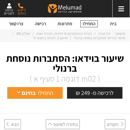
לייעוץ
כניסה
בחינם
למנויים
התחילו
בית
פתרונות
רכישה
צרו קשר
מיקומך:
דף הבית
/
בגרות במתמטיקה 4 יחידות, תכנית ישנה
/
שאלון 481
/
שיעור בוידאו: הסתברות נוסחת ברנולי
/
סרטון 2: דוגמה 1 סעיף א'
שיעור בוידאו: הסתברות נוסחת
ברנולי
( m02 דוגמה 1 סעיף א )
לרכישה מ- 249 ₪
התחילו
בחינם
הקודם
בחזרה לשיעור
הבא