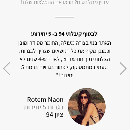
עדיין מתלבטים? תראו את ההמלצות שלנו!
"
לבסוף קיבלתי 94 ב- 5 יחידות!
"
תלמיד
האתר בנוי בצורה מעולה, החומר מסודר ומובן
וכמובן מקיף את כל הנושאים שצריך לבגרות.
ל דבר
הצלחתי תוך חודש וחצי, לאחר ש-4 שנים לא
אבל 
י
נגעתי במתמטיקה, לפתור בגרויות ברמת 5
מצלי
יחידות!"
Rotem Naon
Y
בגרות 5 יחידות
ציון 94