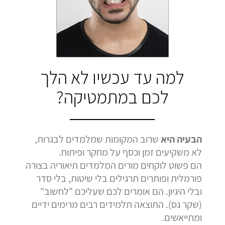
בהמלצה
בהמלצה
בהמלצה
Bar Shetrit
Hedva Mettoudi
Nimrod Rimmer
בגרות 4 יחידות
בגרות 3 יחידות
בגרות 3 יחידות
ציון 92
ציון 100
ציון 100
לחץ לצפייה
לחץ לצפייה
לחץ לצפייה
למה עד עכשיו לא הלך
בהמלצה
בהמלצה
בהמלצה
לכם במתמטיקה?
הבעיה היא
שרוב המקומות שמלמדים לבגרות,
לא משקיעים זמן וכסף על מחקר ופיתוח.
הם פשוט לוקחים מורים המלמדים תיאוריה בצורה
פורמלית ופותרים תרגילים בלי שיטות, בלי סדר
ובלי היגיון. הם אומרים לכם שעליכם "לחשוב"
(שקר גס). התוצאה תלמידים רבים מרימים ידיים
ומתייאשים.