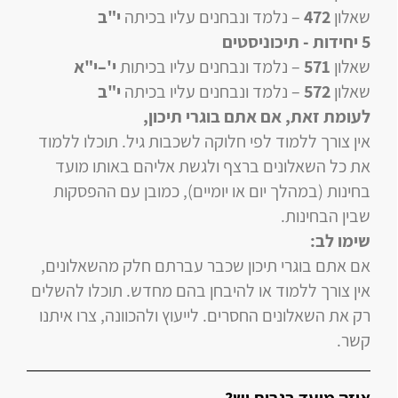
שאלון
472
–
נלמד ונבחנים עליו
בכיתה
י"ב
5 יחידות
- תיכוניסטים
שאלון
571
–
נלמד ונבחנים עליו
בכיתות
י'–י"א
שאלון
572
–
נלמד ונבחנים עליו
בכיתה
י"ב
לעומת זאת, אם אתם בוגרי תיכון
,
אין צורך ללמוד לפי חלוקה לשכבות גיל. תוכלו ללמוד
את כל השאלונים ברצף ולגשת אליהם באותו מועד
בחינות (במהלך יום או יומיים), כמובן עם ההפסקות
שבין הבחינות.
שימו לב:
אם אתם בוגרי תיכון שכבר עברתם חלק מהשאלונים,
אין צורך ללמוד או להיבחן בהם מחדש. תוכלו להשלים
רק את השאלונים החסרים. לייעוץ ולהכוונה, צרו איתנו
קשר.