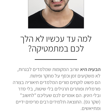
בהמלצה
בהמלצה
בהמלצה
Bar Shetrit
Hedva Mettoudi
Nimrod Rimmer
בגרות 4 יחידות
בגרות 3 יחידות
בגרות 3 יחידות
ציון 92
ציון 100
ציון 100
לחץ לצפייה
לחץ לצפייה
לחץ לצפייה
למה עד עכשיו לא הלך
בהמלצה
בהמלצה
בהמלצה
לכם במתמטיקה?
הבעיה היא
שרוב המקומות שמלמדים לבגרות,
לא משקיעים זמן וכסף על מחקר ופיתוח.
הם פשוט לוקחים מורים המלמדים תיאוריה בצורה
פורמלית ופותרים תרגילים בלי שיטות, בלי סדר
ובלי היגיון. הם אומרים לכם שעליכם "לחשוב"
(שקר גס). התוצאה תלמידים רבים מרימים ידיים
ומתייאשים.