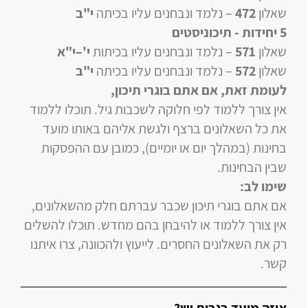
שאלון
472
–
נלמד ונבחנים עליו
בכיתה
י"ב
5 יחידות
- תיכוניסטים
שאלון
571
–
נלמד ונבחנים עליו
בכיתות
י'–י"א
שאלון
572
–
נלמד ונבחנים עליו
בכיתה
י"ב
לעומת זאת, אם אתם בוגרי תיכון
,
אין צורך ללמוד לפי חלוקה לשכבות גיל. תוכלו ללמוד
את כל השאלונים ברצף ולגשת אליהם באותו מועד
בחינות (במהלך יום או יומיים), כמובן עם ההפסקות
שבין הבחינות.
שימו לב:
אם אתם בוגרי תיכון שכבר עברתם חלק מהשאלונים,
אין צורך ללמוד או להיבחן בהם מחדש. תוכלו להשלים
רק את השאלונים החסרים. לייעוץ ולהכוונה, צרו איתנו
קשר.