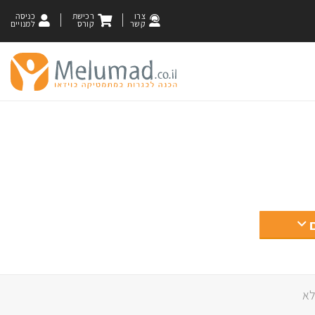
צרו
רכישת
כניסה
קשר
קורס
למנויים