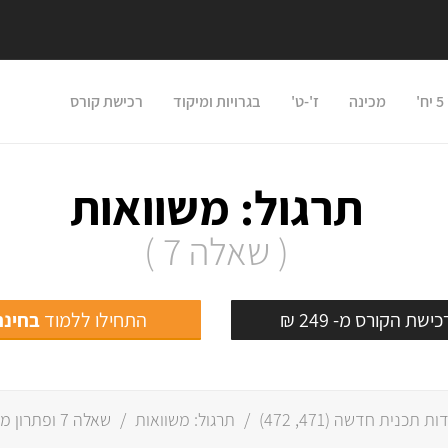
'
מכינה
ז'-ט'
בגרויות ומיקוד
רכישת קורס
תרגול: משוואות
( שאלה 7 )
ישת הקורס מ- 249 ₪
התחילו ללמוד
בחינם
471
,
472
)
/
תרגול: משוואות
/
שאלה 7 ופתרון מלא