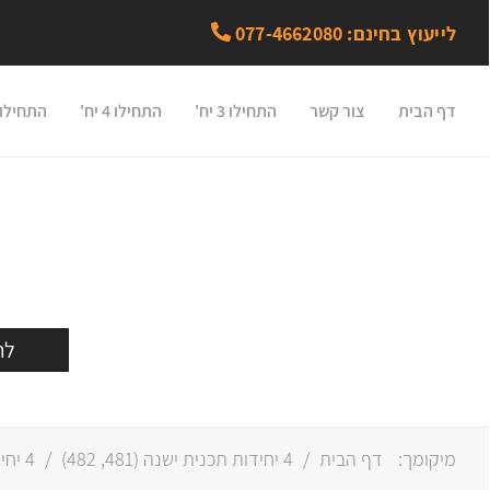
לייעוץ בחינם: 077-4662080
דף הבית
צור קשר
התחילו 3 יח'
התחילו 4 יח'
התחילו 5 יח
לרכ
מיקומך:
דף הבית
/
4 יחידות תכנית ישנה (
481
,
482
)
/
4 יחידות תכנית חדשה (