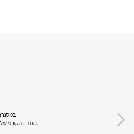
האתר בנוי בצ
הצלחתי תוך חודש וחצי, לאחר ש-4 שנים לא נגע