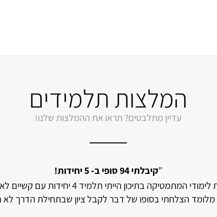
המלצות תלמידים
עדיין מתלבטים? תראו את ההמלצות שלנו!
"
לבסוף קיבלתי 94 ב- 5 יחידות!
ורה מעולה, החומר מסודר ומובן וכמובן מקיף את כל הנושאים שצ
תי במתמטיקה, לפתור בגרויות ברמת 5 יחידות!"