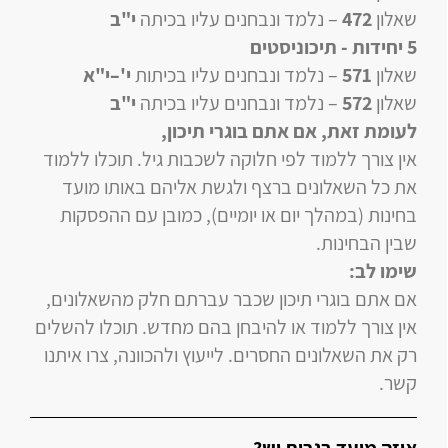
שאלון
472
–
נלמד ונבחנים עליו
בכיתה
י"ב
5 יחידות
- תיכוניסטים
שאלון
571
–
נלמד ונבחנים עליו
בכיתות
י'–י"א
שאלון
572
–
נלמד ונבחנים עליו
בכיתה
י"ב
לעומת זאת, אם אתם בוגרי תיכון
,
אין צורך ללמוד לפי חלוקה לשכבות גיל. תוכלו ללמוד
את כל השאלונים ברצף ולגשת אליהם באותו מועד
בחינות (במהלך יום או יומיים), כמובן עם ההפסקות
שבין הבחינות.
שימו לב:
אם אתם בוגרי תיכון שכבר עברתם חלק מהשאלונים,
אין צורך ללמוד או להיבחן בהם מחדש. תוכלו להשלים
רק את השאלונים החסרים. לייעוץ ולהכוונה, צרו איתנו
קשר.