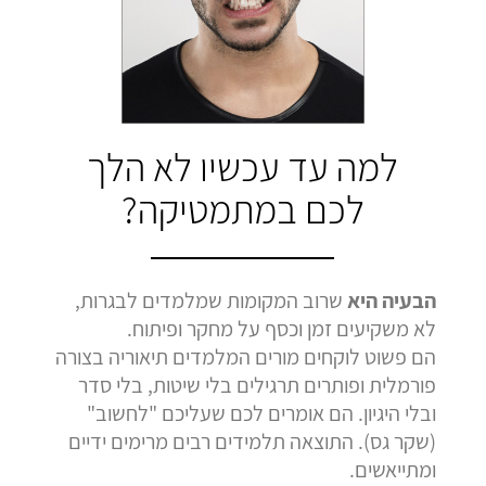
בהמלצה
בהמלצה
בהמלצה
Bar Shetrit
Hedva Mettoudi
Nimrod Rimmer
בגרות 4 יחידות
בגרות 3 יחידות
בגרות 3 יחידות
ציון 92
ציון 100
ציון 100
לחץ לצפייה
לחץ לצפייה
לחץ לצפייה
למה עד עכשיו לא הלך
בהמלצה
בהמלצה
בהמלצה
לכם במתמטיקה?
הבעיה היא
שרוב המקומות שמלמדים לבגרות,
לא משקיעים זמן וכסף על מחקר ופיתוח.
הם פשוט לוקחים מורים המלמדים תיאוריה בצורה
פורמלית ופותרים תרגילים בלי שיטות, בלי סדר
ובלי היגיון. הם אומרים לכם שעליכם "לחשוב"
(שקר גס). התוצאה תלמידים רבים מרימים ידיים
ומתייאשים.