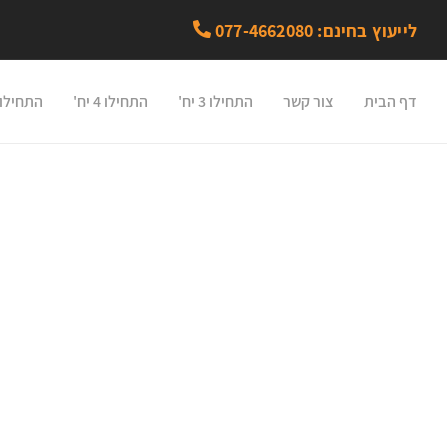
לייעוץ בחינם: 077-4662080
דף הבית
צור קשר
התחילו 3 יח'
התחילו 4 יח'
התחילו 5 יח