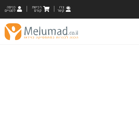
צרו
רכישת
כניסה
קשר
קורס
למנויים