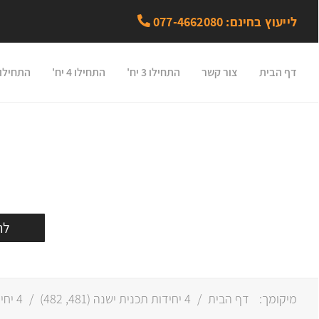
לייעוץ בחינם: 077-4662080
דף הבית
צור קשר
התחילו 3 יח'
התחילו 4 יח'
התחילו 5 יח
לרכ
מיקומך:
דף הבית
/
4 יחידות תכנית ישנה (
481
,
482
)
/
4 יחידות תכנית חדשה (