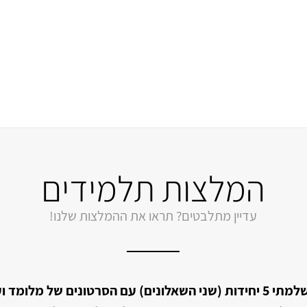
המלצות תלמידים
עדיין מתלבטים? תראו את ההמלצות שלנו!
"
למדתי עם מלומד וסיימתי עם ציון של 96 ב5 יח'!