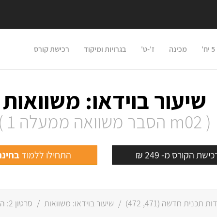
'
מכינה
ז'-ט'
בגרויות ומיקוד
רכישת קורס
שיעור בוידאו: משוואות
( m02 הסבר משוואה ממעלה 1 )
ישת הקורס מ- 249 ₪
התחילו ללמוד
בחינם
471
,
472
)
/
שיעור בוידאו: משוואות
/
סרטון 2: הסבר משוואה ממעלה ראשונה