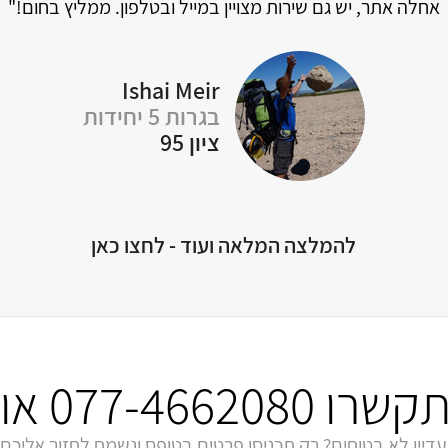
ון והיה לי מאוד קשה עם המתמטיקה...
ואז החל השינוי האדיר 
שהביא אותי מייאוש להצלחה מדהימה!"
Antonio Surcel
בגרות 5 יחידות
ציון 96
להמלצה המלאה ועוד - לחצו כאן
התקשרו
077-4662080
או 
עדיין לא בטוחים? רק תכניסו פרטים בטופס ונשמח לחזור אליכם