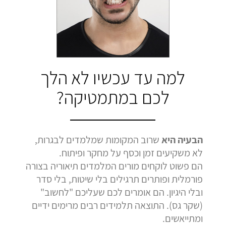
בהמלצה
בהמלצה
בהמלצה
Bar Shetrit
Hedva Mettoudi
Nimrod Rimmer
בגרות 4 יחידות
בגרות 3 יחידות
בגרות 3 יחידות
ציון 92
ציון 100
ציון 100
לחץ לצפייה
לחץ לצפייה
לחץ לצפייה
למה עד עכשיו לא הלך
בהמלצה
בהמלצה
בהמלצה
לכם במתמטיקה?
הבעיה היא
שרוב המקומות שמלמדים לבגרות,
לא משקיעים זמן וכסף על מחקר ופיתוח.
הם פשוט לוקחים מורים המלמדים תיאוריה בצורה
פורמלית ופותרים תרגילים בלי שיטות, בלי סדר
ובלי היגיון. הם אומרים לכם שעליכם "לחשוב"
(שקר גס). התוצאה תלמידים רבים מרימים ידיים
ומתייאשים.