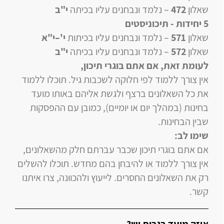
שאלון
472
–
נלמד ונבחנים עליו
בכיתה
י"ב
5 יחידות
- תיכוניסטים
שאלון
571
–
נלמד ונבחנים עליו
בכיתות
י'–י"א
שאלון
572
–
נלמד ונבחנים עליו
בכיתה
י"ב
לעומת זאת, אם אתם בוגרי תיכון
,
אין צורך ללמוד לפי חלוקה לשכבות גיל. תוכלו ללמוד
את כל השאלונים ברצף ולגשת אליהם באותו מועד
בחינות (במהלך יום או יומיים), כמובן עם ההפסקות
שבין הבחינות.
שימו לב:
אם אתם בוגרי תיכון שכבר עברתם חלק מהשאלונים,
אין צורך ללמוד או להיבחן בהם מחדש. תוכלו להשלים
רק את השאלונים החסרים. לייעוץ ולהכוונה, צרו איתנו
קשר.