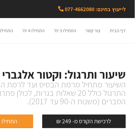
לייעוץ בחינם: 077-4662080
דף הבית
צור קשר
התחילו 3 יח'
התחילו 4 יח'
התחילו 5 יח
שיעור ותרגול: וקטור אלגברי
השיעור מתחיל מרמת הבסיס ועד לרמת הב
התרגול כולל 20 שאלות בגרות, לכולן
הסברים (משנות ה-90 עד 2017).
לרכישת הקורס מ- 249 ₪
התחילו 