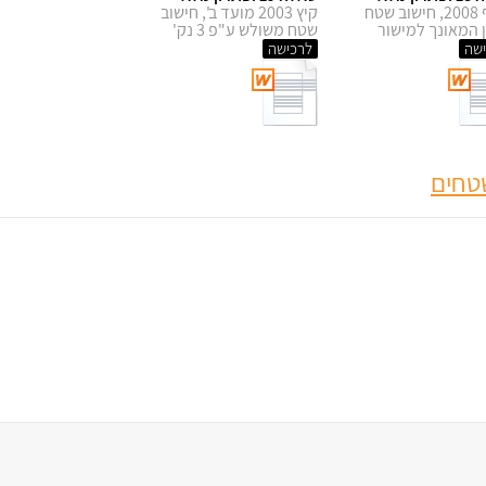
חורף 2008, חישוב שטח
קיץ 2003 מועד ב', חישוב
 המאונך למישור
שטח משולש ע"פ 3 נק'
שה
לרכישה
שטחים