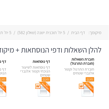
מיקומך:
דף הבית
/
5 יח' תוכנית ישנה
(
שאלון 582
)
/
5 יח' תוכנית חדשה
להלן השאלות ודפי הנוסחאות + מיקוד הת
חוברת השאלות
דף נוסחאות
דף נו
(חוברת התרגול)
דף נוסחאות לשיעור
חוברת התרגול וקטור
דף נ
הנוכחי וקטור אלגברי
אלגברי שטחים
הנוש
שטחים
חינם
חינם
חינם