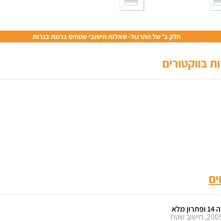
חלק ב' של התרגול- שאלות חישובי שטחים ברמת בגרות
ת בווקטורים
ם
ון מלא
קיץ 2005, חישוב שטח