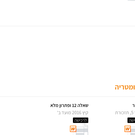
ר
שאלה 12 ופתרון מלא
רת
קיץ 2016 מועד ב'
שה
לרכישה