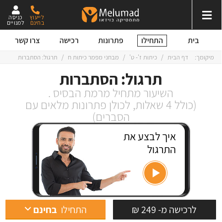
לייעוץ
כניסה
בחינם
למנויים
התחילו
בית
פתרונות
רכישה
צרו קשר
מיקומך:
דף הבית
/
כיתות ז'- ט'
/
מבחני מפמר כיתות ח
/
תרגול: הסתברות
תרגול: הסתברות
השיעור מתחיל מרמת הבסיס .
(כולל 4 שאלות, לכולן פתרונות מלאים עם
הסברים)
איך לבצע את
התרגול
לרכישה מ- 249 ₪
התחילו
בחינם