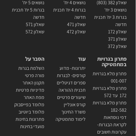
שאלון 382 (803)
נושאים 4 יח'
נושאים 5 יח'
נושאים 3 יח'
בגרות 4 יח׳ תכנית
בגרות 5 יח׳ תכנית
בגרות 3 יח׳ תכנית
חדשה
חדשה
חדשה
שאלון 471
שאלון 571
שאלון 172
שאלון 472
שאלון 572
שאלון 371
שאלון 372
פתרון בגרויות
עוד
הסבר על
במתמטיקה
יתרונות- מדוע
השלמת בגרות
פתרון מלא בגרויות
קורסים- לבגרות
מורה פרטי
001-007
ספרים דגיטליים
תקנון האתר
פתרון מלא בגרויות
תכנית ההוראה
מדיניות פרטיות
172 עד 572
שיעורים פרטיים
מפת האתר
פתרון מלא בגרויות
קורס אונליין
מלומד בפייסבוק
182-582
משרד החינוך
מלומד ביוטיוב
דפי נוסחאות
לימוד מתמטיקה
פתרונות בחינות
לקראת הבגרות-
מועדי בחינות
עקרונות חשובים