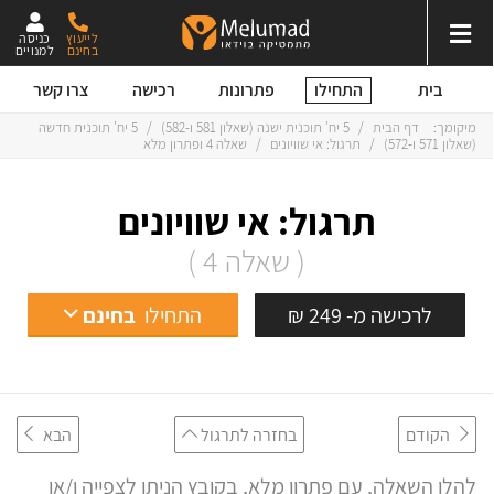
לייעוץ
כניסה
בחינם
למנויים
התחילו
בית
פתרונות
רכישה
צרו קשר
מיקומך:
דף הבית
/
5 יח' תוכנית ישנה
(
שאלון 581
ו-
582
)
/
5 יח' תוכנית חדשה
(
שאלון 571
ו-
572
)
/
תרגול: אי שוויונים
/
שאלה 4 ופתרון מלא
תרגול: אי שוויונים
( שאלה 4 )
לרכישה מ- 249 ₪
התחילו
בחינם
הקודם
בחזרה לתרגול
הבא
להלן השאלה, עם פתרון מלא, בקובץ הניתן לצפייה ו/או