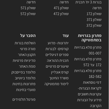
בגרות 3 יח׳ תכנית
חדשה
חדשה
חדשה
שאלון 471
שאלון 571
שאלון 172
שאלון 472
שאלון 572
שאלון 371
שאלון 372
פתרון בגרויות
עוד
הסבר על
במתמטיקה
יתרונות- מדוע
השלמת בגרות
פתרון מלא בגרויות
קורסים- לבגרות
מורה פרטי
001-007
ספרים דגיטליים
תקנון האתר
פתרון מלא בגרויות
תכנית ההוראה
מדיניות פרטיות
172 עד 572
שיעורים פרטיים
מפת האתר
פתרון מלא בגרויות
קורס אונליין
מלומד בפייסבוק
182-582
משרד החינוך
מלומד ביוטיוב
דפי נוסחאות
לימוד מתמטיקה
פתרונות בחינות
לקראת הבגרות-
מועדי בחינות
עקרונות חשובים
פורטל תלמידים
מידע על הבגרות
הקרובה