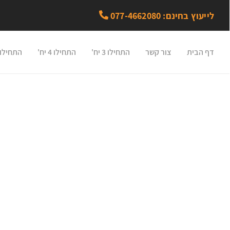
לייעוץ בחינם: 077-4662080
דף הבית
צור קשר
התחילו 3 יח'
התחילו 4 יח'
התחילו 5 יח