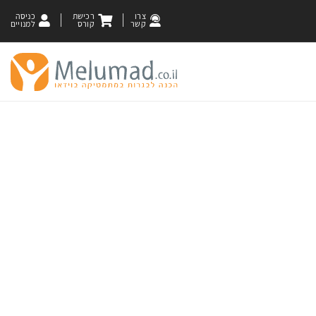
צרו
רכישת
כניסה
קשר
קורס
למנויים