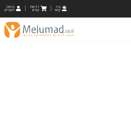
צרו
רכישת
כניסה
קשר
קורס
למנויים