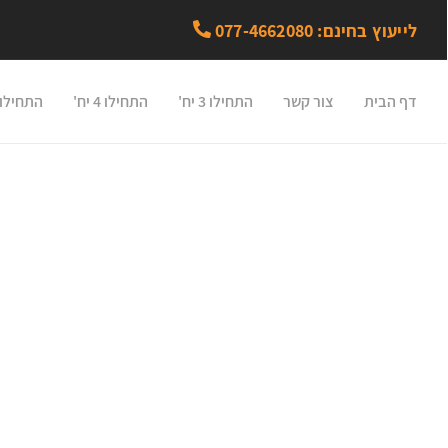
לייעוץ בחינם: 077-4662080
דף הבית
צור קשר
התחילו 3 יח'
התחילו 4 יח'
התחילו 5 יח