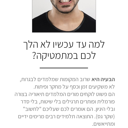
בהמלצה
בהמלצה
בהמלצה
Bar Shetrit
Hedva Mettoudi
Nimrod Rimmer
בגרות 4 יחידות
בגרות 3 יחידות
בגרות 3 יחידות
ציון 92
ציון 100
ציון 100
לחץ לצפייה
לחץ לצפייה
לחץ לצפייה
למה עד עכשיו לא הלך
בהמלצה
בהמלצה
בהמלצה
לכם במתמטיקה?
הבעיה היא
שרוב המקומות שמלמדים לבגרות,
לא משקיעים זמן וכסף על מחקר ופיתוח.
הם פשוט לוקחים מורים המלמדים תיאוריה בצורה
פורמלית ופותרים תרגילים בלי שיטות, בלי סדר
ובלי היגיון. הם אומרים לכם שעליכם "לחשוב"
(שקר גס). התוצאה תלמידים רבים מרימים ידיים
ומתייאשים.