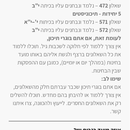
שאלון
472
–
נלמד ונבחנים עליו
בכיתה
י"ב
5 יחידות
- תיכוניסטים
שאלון
571
–
נלמד ונבחנים עליו
בכיתות
י'–י"א
שאלון
572
–
נלמד ונבחנים עליו
בכיתה
י"ב
לעומת זאת, אם אתם בוגרי תיכון
,
אין צורך ללמוד לפי חלוקה לשכבות גיל. תוכלו ללמוד
את כל השאלונים ברצף ולגשת אליהם באותו מועד
בחינות (במהלך יום או יומיים), כמובן עם ההפסקות
שבין הבחינות.
שימו לב:
אם אתם בוגרי תיכון שכבר עברתם חלק מהשאלונים,
אין צורך ללמוד או להיבחן בהם מחדש. תוכלו להשלים
רק את השאלונים החסרים. לייעוץ ולהכוונה, צרו איתנו
קשר.