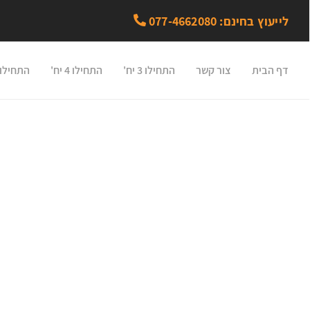
לייעוץ בחינם: 077-4662080
דף הבית
צור קשר
התחילו 3 יח'
התחילו 4 יח'
התחילו 5 יח