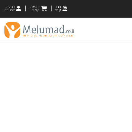
צרו
רכישת
כניסה
קשר
קורס
למנויים