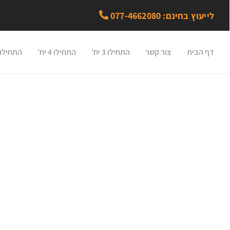
לייעוץ בחינם: 077-4662080
דף הבית
צור קשר
התחילו 3 יח'
התחילו 4 יח'
התחילו 5 יח