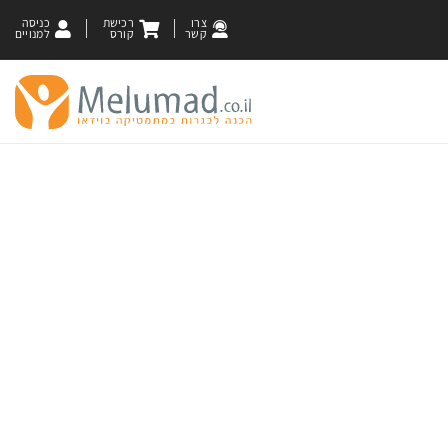
צרו
רכישת
כניסה
קשר
קורס
למנויים