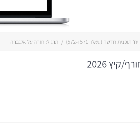
ה
(
שאלון 571
ו-
572
)
/
תרגול: חזרה על אלגברה
/קיץ 2026