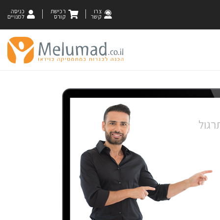
צרו
רכישת
כניסה
קשר
קורס
למנויים
רגול