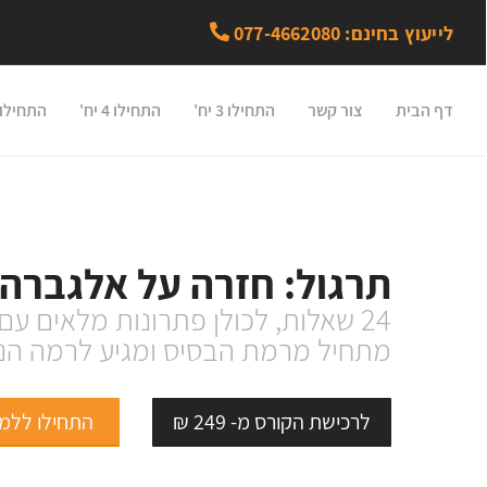
לייעוץ בחינם: 077-4662080
דף הבית
צור קשר
התחילו 3 יח'
התחילו 4 יח'
התחילו 5 יח
תרגול: חזרה על אלגברה
24 שאלות, לכולן פתרונות מלאים עם הסברים.
מתחיל מרמת הבסיס ומגיע לרמה הנ
לרכישת הקורס מ- 249 ₪
התחילו ללמ