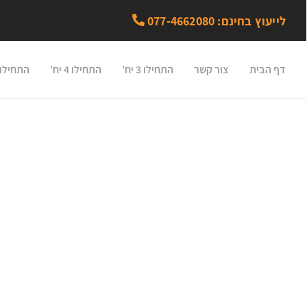
לייעוץ בחינם: 077-4662080
דף הבית
צור קשר
התחילו 3 יח'
התחילו 4 יח'
התחילו 5 יח