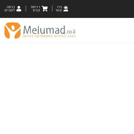
צרו
רכישת
כניסה
קשר
קורס
למנויים