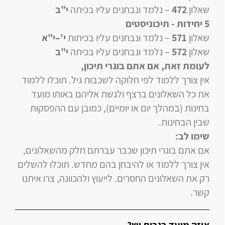
שאלון
472
–
נלמד ונבחנים עליו
בכיתה
י"ב
5 יחידות
- תיכוניסטים
שאלון
571
–
נלמד ונבחנים עליו
בכיתות
י'–י"א
שאלון
572
–
נלמד ונבחנים עליו
בכיתה
י"ב
לעומת זאת, אם אתם בוגרי תיכון
,
אין צורך ללמוד לפי חלוקה לשכבות גיל. תוכלו ללמוד
את כל השאלונים ברצף ולגשת אליהם באותו מועד
בחינות (במהלך יום או יומיים), כמובן עם ההפסקות
שבין הבחינות.
שימו לב:
אם אתם בוגרי תיכון שכבר עברתם חלק מהשאלונים,
אין צורך ללמוד או להיבחן בהם מחדש. תוכלו להשלים
רק את השאלונים החסרים. לייעוץ ולהכוונה, צרו איתנו
קשר.