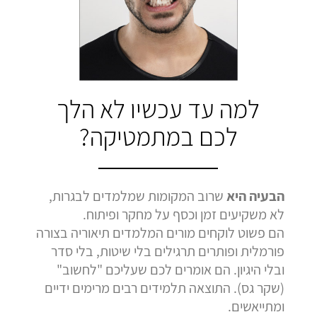
בהמלצה
בהמלצה
בהמלצה
Bar Shetrit
Hedva Mettoudi
Nimrod Rimmer
בגרות 4 יחידות
בגרות 3 יחידות
בגרות 3 יחידות
ציון 92
ציון 100
ציון 100
לחץ לצפייה
לחץ לצפייה
לחץ לצפייה
למה עד עכשיו לא הלך
בהמלצה
בהמלצה
בהמלצה
לכם במתמטיקה?
הבעיה היא
שרוב המקומות שמלמדים לבגרות,
לא משקיעים זמן וכסף על מחקר ופיתוח.
הם פשוט לוקחים מורים המלמדים תיאוריה בצורה
פורמלית ופותרים תרגילים בלי שיטות, בלי סדר
ובלי היגיון. הם אומרים לכם שעליכם "לחשוב"
(שקר גס). התוצאה תלמידים רבים מרימים ידיים
ומתייאשים.