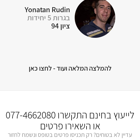
Yonatan Rudin
בגרות 5 יחידות
ציון 94
Of
להמלצה המלאה ועוד - לחצו כאן
לייעוץ בחינם התקשרו
077-4662080
או השאירו פרטים
עדיין לא בטוחים? רק תכניסו פרטים בטופס ונשמח לחזור