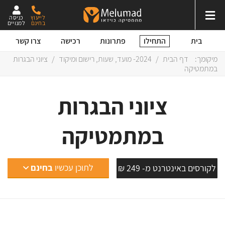
לייעוץ
כניסה
בחינם
למנויים
התחילו
בית
פתרונות
רכישה
צרו קשר
מיקומך:
דף הבית
/
2024- מועד, שעות, רישום ומיקוד
/
ציוני הבגרות
במתמטיקה
ציוני הבגרות
במתמטיקה
לתוכן עכשיו
בחינם
לקורסים באינטרנט מ- 249 ₪