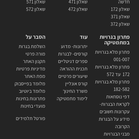
חדשה
שאלון 471
שאלון 571
שאלון 172
שאלון 472
שאלון 572
שאלון 371
שאלון 372
פתרון בגרויות
עוד
הסבר על
במתמטיקה
יתרונות- מדוע
השלמת בגרות
פתרון מלא בגרויות
קורסים- לבגרות
מורה פרטי
001-007
ספרים דגיטליים
תקנון האתר
פתרון מלא בגרויות
תכנית ההוראה
מדיניות פרטיות
172 עד 572
שיעורים פרטיים
מפת האתר
פתרון מלא בגרויות
קורס אונליין
מלומד בפייסבוק
182-582
משרד החינוך
מלומד ביוטיוב
דפי נוסחאות
לימוד מתמטיקה
פתרונות בחינות
לקראת הבגרות-
מועדי בחינות
עקרונות חשובים
פורטל תלמידים
מידע על הבגרות
הקרובה
מבני הבגרויות