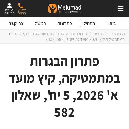
לייעוץ
כניסה
בחינם
למנויים
התחילו
בית
פתרונות
רכישה
צרו קשר
מיקומך:
דף הבית
/
בגרויות ומידע
/
פתרון בגרויות
/ פתרון מלא בגרות
במתמטיקה קיץ 2026 מועד א', שאלון 582 (807)
פתרון הבגרות
במתמטיקה, קיץ מועד
א' 2026, 5 יח', שאלון
582