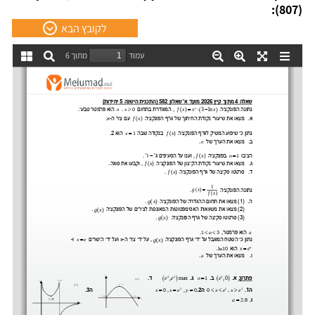
(807):
לקובץ הבא