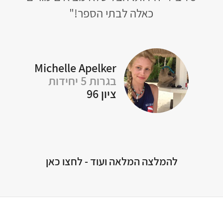
ה
כאלה לבתי הספר!"
ואם כ
לחה
י
Michelle Apelker
בגרות 5 יחידות
ציון 96
A
להמלצה המלאה ועוד - לחצו כאן