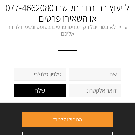
לייעוץ בחינם התקשרו
077-4662080
או השאירו פרטים
עדיין לא בטוחים? רק תכניסו פרטים בטופס ונשמח לחזור
אליכם
שלח
התחילו ללמוד