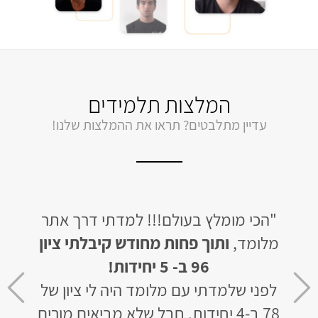
המלצות תלמידים
עדיין מתלבטים? תראו את ההמלצות שלנו!
ן של
"הכי מומלץ בעולם!!! למדתי דרך אתר
"
ת
מלומד,
ותוך פחות מחודש קיבלתי ציון
מלומ
דיר
96 ב- 5 יחידות!
לפני שלמדתי עם מלומד היה לי ציון של
חב
ר עם
78 ב-4 יחידות. חבל שלא מביאים מורים