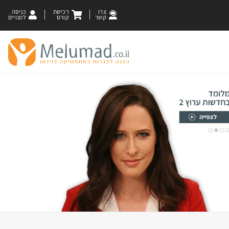
צרו
רכישת
כניסה
קשר
קורס
למנויים