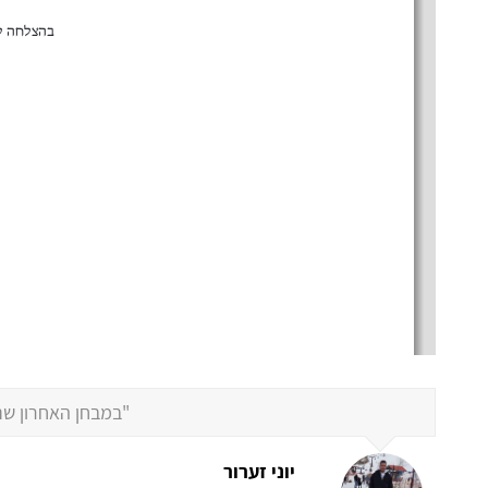
"במבחן האחרון שניגשת
יוני זערור