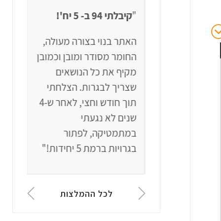
קיבלתי 94 סופי ב- 5
"
קיבלתי 94 ב- 5 יח'!
"
שאלון
האתר בנוי בצורה מעולה,
ימודי
החומר מסודר ומובן וכמובן
 בתיכון הייתי
מקיף את כל הנושאים
למיד 4 יחידות עם קשיים
שצריך לבגרות.
הצלחתי
נראה 
,
בעזרת הקורס
תוך חודש וחצי, לאחר ש-4
אבל 
 הצלחתי בסוף
שנים לא נגעתי
כך בר
ן שבתחילת הדרך
במתמטיקה, לפתור
לגרו
י שאקבל!"
בגרויות ברמת 5 יחידות!"
כמו מ
לכל ההמלצות