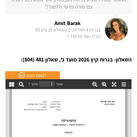
עם מורה פרטי וללמוד!"
Amit Barak
בגרות 4 יחידות, 2 השאלונים, ציון 95
הכירו את מלומד
השאלון- בגרות קיץ 2026 מועד ב', שאלון 481 (804):
לקובץ הבא