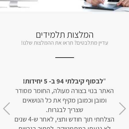
המלצות תלמידים
עדיין מתלבטים? תראו את ההמלצות שלנו!
"
קיבלתי 95 ב- 5 יחידות שאלון שני!
"
סודר
תכננתי לשפר ל- 5 יח' כי היו לי רק 3
יח'
ים
והדבר היה נראה כמעט בלתי אפשרי.
אבל ההסברים באתר כל כך ברורים,
ואז
צלחתי תוך חודש וחצי, לאחר ש-4 שנים
שאתה מצליח לגרום למתמטיקה
יות
להראות כמו משחק ילדים!"
כבר 