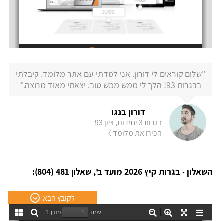
"שלום קוראים לי דורון. אני למדתי עם אתר מלומד. קיבלתי
בבגרות 93! הלך לי ממש ממש טוב. יצאתי מאוד מרוצה."
דורון בנגו
בגרות 3 יחידות, ציון 93
הכירו את מלומד
השאלון - בגרות קיץ 2026 מועד ב', שאלון 481 (804):
לקובץ הבא