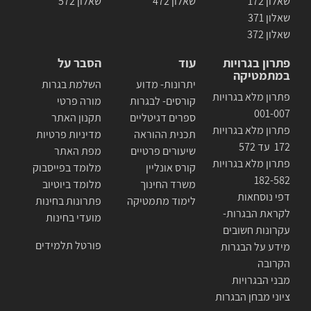
שאלון 172
שאלון 472
שאלון 572
שאלון 371
שאלון 372
פתרון בגרויות
עוד
הסבר על
במתמטיקה
יתרונות- מדוע
השלמת בגרות
פתרון מלא בגרויות
קורסים- לבגרות
מורה פרטי
001-007
ספרים דגיטליים
תקנון האתר
פתרון מלא בגרויות
תכנית ההוראה
מדיניות פרטיות
172 עד 572
שיעורים פרטיים
מפת האתר
פתרון מלא בגרויות
קורס אונליין
מלומד בפייסבוק
182-582
משרד החינוך
מלומד ביוטיוב
דפי נוסחאות
לימוד מתמטיקה
פתרונות בחינות
לקראת הבגרות-
מועדי בחינות
עקרונות חשובים
פורטל תלמידים
מידע על הבגרות
הקרובה
מבני הבגרויות
ציוני מבחן הבגרות