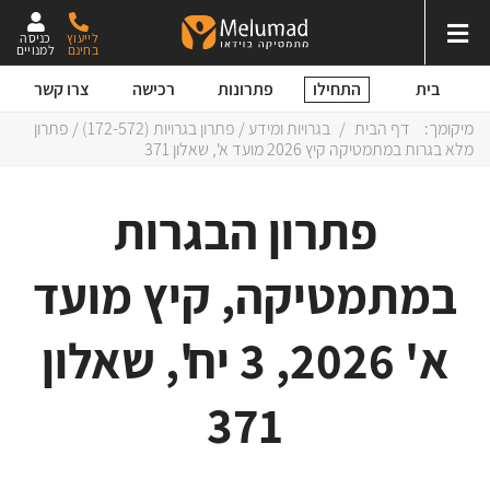
לייעוץ
כניסה
בחינם
למנויים
התחילו
בית
פתרונות
רכישה
צרו קשר
מיקומך:
דף הבית
/
בגרויות ומידע
/
פתרון בגרויות (172-572)
/ פתרון
מלא בגרות במתמטיקה קיץ 2026 מועד א', שאלון 371
פתרון הבגרות
במתמטיקה, קיץ מועד
א' 2026, 3 יח', שאלון
371