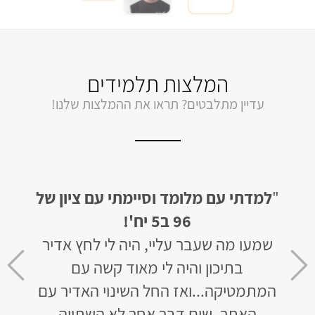
המלצות תלמידים
עדיין מתלבטים? תראו את ההמלצות שלנו!
ן של
"הכי מומלץ בעולם!!! למדתי דרך אתר
"
ת
מלומד,
ותוך פחות מחודש קיבלתי ציון
מלומ
אדיר
96 ב- 5 יחידות!
לפני שלמדתי עם מלומד היה לי ציון של
ח
ר עם
78 ב-4 יחידות. חבל שלא מביאים מורים
ה
כאלה לבתי הספר!"
ואם כ