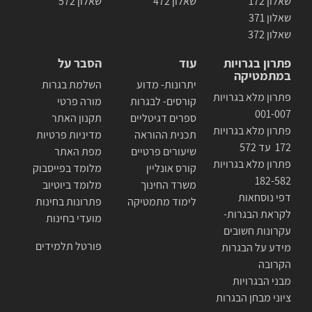
שאלון 172
שאלון 472
שאלון 572
שאלון 371
שאלון 372
פתרון בגרויות
עוד
הסבר על
במתמטיקה
יתרונות- מדוע
השלמת בגרות
פתרון מלא בגרויות
קורסים- לבגרות
מורה פרטי
001-007
ספרים דגיטליים
תקנון האתר
פתרון מלא בגרויות
תכנית ההוראה
מדיניות פרטיות
172 עד 572
שיעורים פרטיים
מפת האתר
פתרון מלא בגרויות
קורס אונליין
מלומד בפייסבוק
182-582
משרד החינוך
מלומד ביוטיוב
דפי נוסחאות
לימוד מתמטיקה
פתרונות בחינות
לקראת הבגרות-
מועדי בחינות
עקרונות חשובים
פורטל תלמידים
מידע על הבגרות
הקרובה
מבני הבגרויות
ציוני מבחן הבגרות