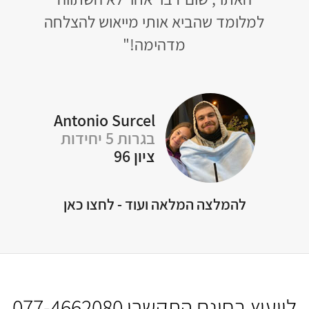
לחה
Michelle Apelker
בגרות 5 יחידות
ציון 96
An
להמלצה המלאה ועוד - לחצו כאן
לייעוץ בחינם התקשרו
077-4662080