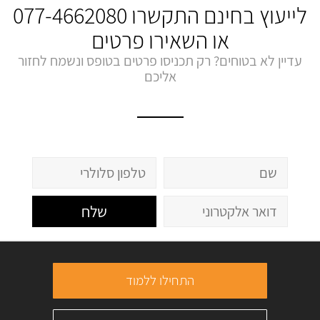
לייעוץ בחינם התקשרו
077-4662080
או השאירו פרטים
עדיין לא בטוחים? רק תכניסו פרטים בטופס ונשמח לחזור
אליכם
שלח
התחילו ללמוד