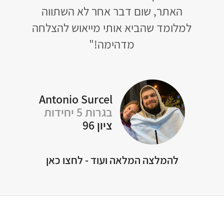
ה
כאלה לבתי הספר!"
ואם כ
לחה
י
Michelle Apelker
בגרות 5 יחידות
ציון 96
A
להמלצה המלאה ועוד - לחצו כאן