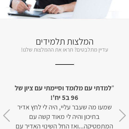
המלצות תלמידים
עדיין מתלבטים? תראו את ההמלצות שלנו!
ן של
"הכי מומלץ בעולם!!! למדתי דרך אתר
"
ת
מלומד,
ותוך פחות מחודש קיבלתי ציון
מלומ
דיר
96 ב- 5 יחידות!
לפני שלמדתי עם מלומד היה לי ציון של
חב
ר עם
78 ב-4 יחידות. חבל שלא מביאים מורים