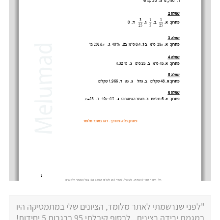
"לפני שנרשמתי לאתר מלומד, הציונים שלי במתמטיקה היו
במגמת ירידה רצינית...לבסוף קיבלתי 95 בבגרות 5 יחידות!