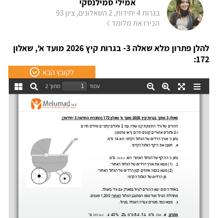
אמילי סמילנסקי
בגרות 4 יחידות, 2 השאלונים, ציון 93
הכירו את מלומד
להלן פתרון מלא שאלה 3- בגרות קיץ 2026 מועד א', שאלון
172:
לקובץ הבא