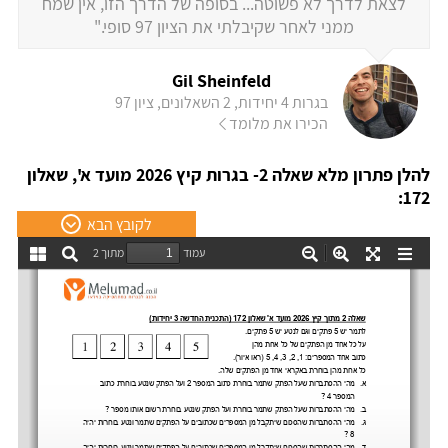
לצאת לדרך לא פשוטה... בסופה של הדרך הזו, אין שמח
ממני לאחר שקיבלתי את הציון 97 סופי."
Gil Sheinfeld
בגרות 4 יחידות, 2 השאלונים, ציון 97
הכירו את מלומד
להלן פתרון מלא שאלה 2- בגרות קיץ 2026 מועד א', שאלון
172:
לקובץ הבא