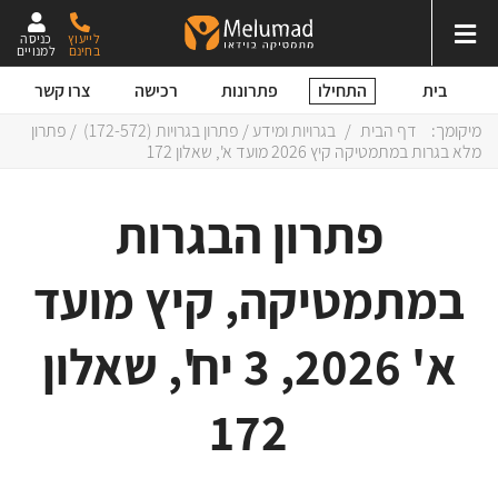
לייעוץ
כניסה
בחינם
למנויים
התחילו
בית
פתרונות
רכישה
צרו קשר
מיקומך:
דף הבית
/
בגרויות ומידע
/
פתרון בגרויות (172-572)
/ פתרון
מלא בגרות במתמטיקה קיץ 2026 מועד א', שאלון 172
פתרון הבגרות
במתמטיקה, קיץ מועד
א' 2026, 3 יח', שאלון
172