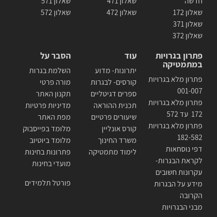
חדשה
שאלון 471
שאלון 571
שאלון 172
שאלון 472
שאלון 572
שאלון 371
שאלון 372
פתרון בגרויות
עוד
הסבר על
במתמטיקה
יתרונות- מדוע
השלמת בגרות
פתרון מלא בגרויות
קורסים- לבגרות
מורה פרטי
001-007
ספרים דגיטליים
תקנון האתר
פתרון מלא בגרויות
תכנית ההוראה
מדיניות פרטיות
172 עד 572
שיעורים פרטיים
מפת האתר
פתרון מלא בגרויות
קורס אונליין
מלומד בפייסבוק
182-582
משרד החינוך
מלומד ביוטיוב
דפי נוסחאות
לימוד מתמטיקה
פתרונות בחינות
לקראת הבגרות-
מועדי בחינות
עקרונות חשובים
פורטל תלמידים
מידע על הבגרות
הקרובה
מבני הבגרויות