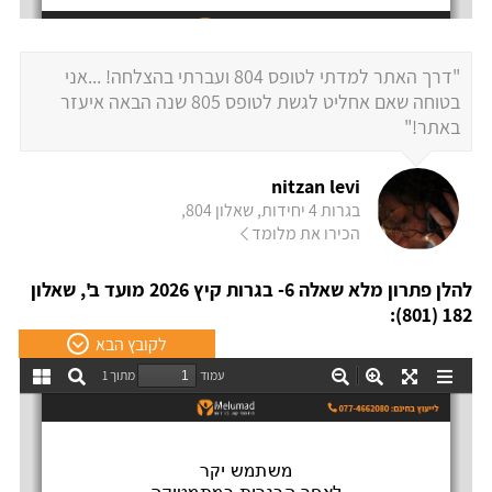
"דרך האתר למדתי לטופס 804 ועברתי בהצלחה! ...אני
בטוחה שאם אחליט לגשת לטופס 805 שנה הבאה איעזר
באתר!"
nitzan levi
בגרות 4 יחידות, שאלון 804,
הכירו את מלומד
להלן פתרון מלא שאלה 6- בגרות קיץ 2026 מועד ב', שאלון
182 (801):
לקובץ הבא