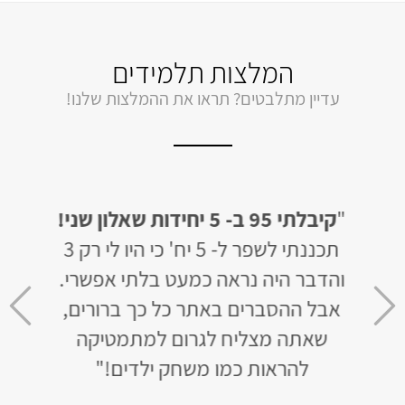
המלצות תלמידים
עדיין מתלבטים? תראו את ההמלצות שלנו!
"
קיבלתי 95 ב- 5 יחידות שאלון שני!
"
סודר
תכננתי לשפר ל- 5 יח' כי היו לי רק 3
יח'
ים
והדבר היה נראה כמעט בלתי אפשרי.
אבל ההסברים באתר כל כך ברורים,
ואז
צלחתי תוך חודש וחצי, לאחר ש-4 שנים
שאתה מצליח לגרום למתמטיקה
יות
להראות כמו משחק ילדים!"
כבר 
רוצ