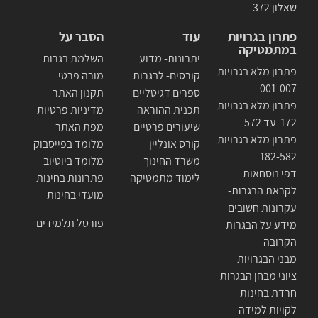
שאלון 372
פתרון בגרויות
עוד
הסבר על
במתמטיקה
יתרונות- מדוע
השלמת בגרות
פתרון מלא בגרויות
קורסים- לבגרות
מורה פרטי
001-007
ספרים דגיטליים
תקנון האתר
פתרון מלא בגרויות
תכנית ההוראה
מדיניות פרטיות
172 עד 572
שיעורים פרטיים
מפת האתר
פתרון מלא בגרויות
קורס אונליין
מלומד בפייסבוק
182-582
משרד החינוך
מלומד ביוטיוב
דפי נוסחאות
לימוד מתמטיקה
פתרונות בחינות
לקראת הבגרות-
מועדי בחינות
עקרונות חשובים
פורטל תלמידים
מידע על הבגרות
הקרובה
מבני הבגרויות
ציוני מבחן הבגרות
חרדת בחינות
לקויות למידה