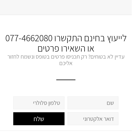
לייעוץ בחינם התקשרו
077-4662080
או השאירו פרטים
עדיין לא בטוחים? רק תכניסו פרטים בטופס ונשמח לחזור
אליכם
שלח