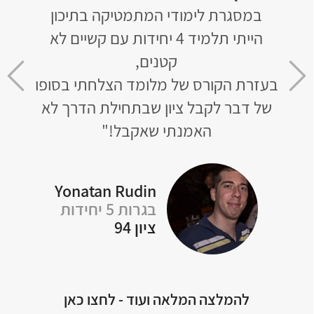
תמטיקה בתיכון
האתר בנוי בצורה מעולה, החומר
למיד 4 יחידות עם קשיים לא
ומובן וכמובן מקיף את כל הנו
ם,
שצריך לבגרות.
מד הצלחתי בסופו
שבתחילת הדרך לא
לא נגעתי במתמטיקה, לפתור בג
אקבל!"
ברמת 5 יחידות!"
otem Naon
Yonatan Rudi
רות 5 יחידות
בגרות 5 יחידות
ון 94
ציון 94
להמלצה המלאה ועוד - לחצו כאן