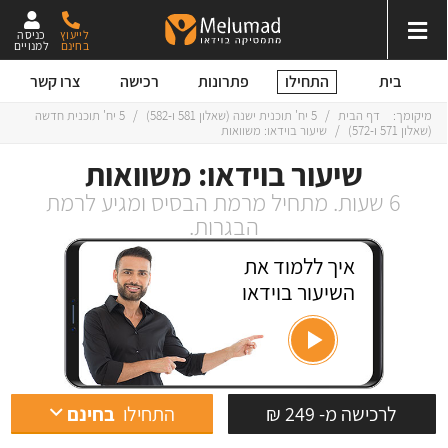
לייעוץ
כניסה
בחינם
למנויים
התחילו
בית
פתרונות
רכישה
צרו קשר
מיקומך:
דף הבית
/
5 יח' תוכנית ישנה
(
שאלון 581
ו-
582
)
/
5 יח' תוכנית חדשה
(
שאלון 571
ו-
572
)
/
שיעור בוידאו: משוואות
שיעור בוידאו: משוואות
6 שעות. מתחיל מרמת הבסיס ומגיע לרמת
הבגרות.
איך ללמוד את
השיעור בוידאו
לרכישה מ- 249 ₪
התחילו
בחינם