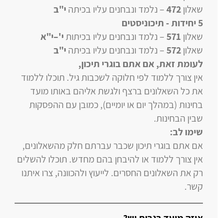
שאלון
472
–
נלמד ונבחנים עליו
בכיתה
י"ב
5 יחידות
- תיכוניסטים
שאלון
571
–
נלמד ונבחנים עליו
בכיתות
י'–י"א
שאלון
572
–
נלמד ונבחנים עליו
בכיתה
י"ב
לעומת זאת, אם אתם בוגרי תיכון
,
אין צורך ללמוד לפי חלוקה לשכבות גיל. תוכלו ללמוד
את כל השאלונים ברצף ולגשת אליהם באותו מועד
בחינות (במהלך יום או יומיים), כמובן עם ההפסקות
שבין הבחינות.
שימו לב:
אם אתם בוגרי תיכון שכבר עברתם חלק מהשאלונים,
אין צורך ללמוד או להיבחן בהם מחדש. תוכלו להשלים
רק את השאלונים החסרים. לייעוץ ולהכוונה, צרו איתנו
קשר.