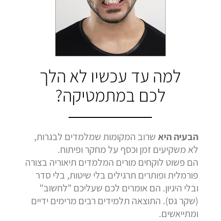
בהמלצה
בהמלצה
בהמלצה
Bar Shetrit
Hedva Mettoudi
Nimrod Rimmer
בגרות 4 יחידות
בגרות 3 יחידות
בגרות 3 יחידות
ציון 92
ציון 100
ציון 100
לחץ לצפייה
לחץ לצפייה
לחץ לצפייה
למה עד עכשיו לא הלך
בהמלצה
בהמלצה
בהמלצה
לכם במתמטיקה?
הבעיה היא
שרוב המקומות שמלמדים לבגרות,
לא משקיעים זמן וכסף על מחקר ופיתוח.
הם פשוט לוקחים מורים המלמדים תיאוריה בצורה
פורמלית ופותרים תרגילים בלי שיטות, בלי סדר
ובלי היגיון. הם אומרים לכם שעליכם "לחשוב"
(שקר גס). התוצאה תלמידים רבים מרימים ידיים
ומתייאשים.