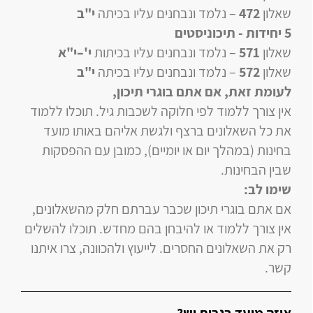
שאלון
472
–
נלמד ונבחנים עליו
בכיתה
י"ב
5 יחידות
- תיכוניסטים
שאלון
571
–
נלמד ונבחנים עליו
בכיתות
י'–י"א
שאלון
572
–
נלמד ונבחנים עליו
בכיתה
י"ב
לעומת זאת, אם אתם בוגרי תיכון
,
אין צורך ללמוד לפי חלוקה לשכבות גיל. תוכלו ללמוד
את כל השאלונים ברצף ולגשת אליהם באותו מועד
בחינות (במהלך יום או יומיים), כמובן עם ההפסקות
שבין הבחינות.
שימו לב:
אם אתם בוגרי תיכון שכבר עברתם חלק מהשאלונים,
אין צורך ללמוד או להיבחן בהם מחדש. תוכלו להשלים
רק את השאלונים החסרים. לייעוץ ולהכוונה, צרו איתנו
קשר.