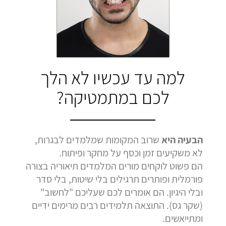
בהמלצה
בהמלצה
בהמלצה
Bar Shetrit
Hedva Mettoudi
Nimrod Rimmer
בגרות 4 יחידות
בגרות 3 יחידות
בגרות 3 יחידות
ציון 92
ציון 100
ציון 100
לחץ לצפייה
לחץ לצפייה
לחץ לצפייה
למה עד עכשיו לא הלך
בהמלצה
בהמלצה
בהמלצה
לכם במתמטיקה?
הבעיה היא
שרוב המקומות שמלמדים לבגרות,
לא משקיעים זמן וכסף על מחקר ופיתוח.
הם פשוט לוקחים מורים המלמדים תיאוריה בצורה
פורמלית ופותרים תרגילים בלי שיטות, בלי סדר
ובלי היגיון. הם אומרים לכם שעליכם "לחשוב"
(שקר גס). התוצאה תלמידים רבים מרימים ידיים
ומתייאשים.