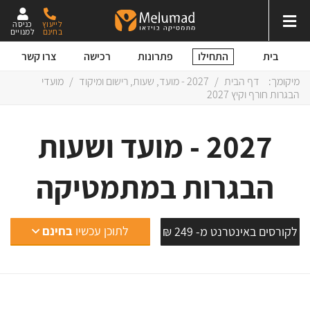
לייעוץ
כניסה
בחינם
למנויים
התחילו
בית
פתרונות
רכישה
צרו קשר
מיקומך:
דף הבית
/
2027 - מועד, שעות, רישום ומיקוד
/
מועדי
הבגרות חורף וקיץ 2027
2027 - מועד ושעות
הבגרות במתמטיקה
לתוכן עכשיו
בחינם
לקורסים באינטרנט מ- 249 ₪