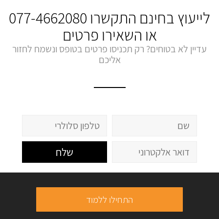
לייעוץ בחינם התקשרו
077-4662080
או השאירו פרטים
עדיין לא בטוחים? רק תכניסו פרטים בטופס ונשמח לחזור
אליכם
שלח
התחילו ללמוד