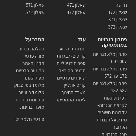
חדשה
שאלון 471
שאלון 571
שאלון 172
שאלון 472
שאלון 572
שאלון 371
שאלון 372
פתרון בגרויות
עוד
הסבר על
במתמטיקה
יתרונות- מדוע
השלמת בגרות
פתרון מלא בגרויות
קורסים- לבגרות
מורה פרטי
001-007
ספרים דגיטליים
תקנון האתר
פתרון מלא בגרויות
תכנית ההוראה
מדיניות פרטיות
172 עד 572
שיעורים פרטיים
מפת האתר
פתרון מלא בגרויות
קורס אונליין
מלומד בפייסבוק
182-582
משרד החינוך
מלומד ביוטיוב
דפי נוסחאות
לימוד מתמטיקה
פתרונות בחינות
לקראת הבגרות-
מועדי בחינות
עקרונות חשובים
פורטל תלמידים
מידע על הבגרות
הקרובה
מבני הבגרויות